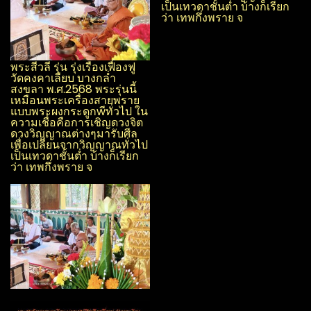
เป็นเทวดาชั้นต่ำ บ้างก็เรียก
ว่า เทพกึ่งพราย จ
พระสีวลี รุ่น รุ่งเรือง​เฟื่องฟู​
วัด​คงคา​เลียบ​ บางกล่ำ​
สงขลา​ พ.ศ.2568 พระรุ่นนี้
เหมือนพระเครื่องสายพราย
แบบพระผง​กระดูกwีทั่วไป ใน
ความเชื่อคือการเชิญดวงจิต
ดวงวิญญาณ​ต่างๆมารับศีล
เพื่อเปลี่ยนจากวิญญาณ​ทั่วไป
เป็นเทวดาชั้นต่ำ บ้างก็เรียก
ว่า เทพกึ่งพราย จ