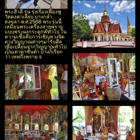
พระสีวลี รุ่น รุ่งเรือง​เฟื่องฟู​
วัด​คงคา​เลียบ​ บางกล่ำ​
สงขลา​ พ.ศ.2568 พระรุ่นนี้
เหมือนพระเครื่องสายพราย
แบบพระผง​กระดูกwีทั่วไป ใน
ความเชื่อคือการเชิญดวงจิต
ดวงวิญญาณ​ต่างๆมารับศีล
เพื่อเปลี่ยนจากวิญญาณ​ทั่วไป
เป็นเทวดาชั้นต่ำ บ้างก็เรียก
ว่า เทพกึ่งพราย จ