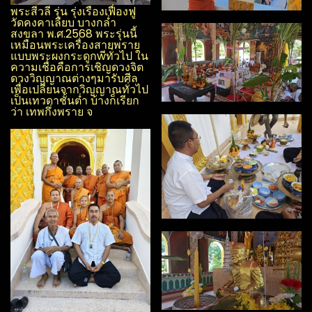
พระสีวลี รุ่น รุ่งเรือง​เฟื่องฟู​
วัด​คงคา​เลียบ​ บางกล่ำ​
สงขลา​ พ.ศ.2568 พระรุ่นนี้
เหมือนพระเครื่องสายพราย
แบบพระผง​กระดูกwีทั่วไป ใน
ความเชื่อคือการเชิญดวงจิต
ดวงวิญญาณ​ต่างๆมารับศีล
เพื่อเปลี่ยนจากวิญญาณ​ทั่วไป
เป็นเทวดาชั้นต่ำ บ้างก็เรียก
ว่า เทพกึ่งพราย จ