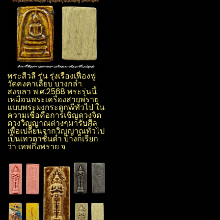
พระสีวลี รุ่น รุ่งเรือง​เฟื่องฟู​
วัด​คงคา​เลียบ​ บางกล่ำ​
สงขลา​ พ.ศ.2568 พระรุ่นนี้
เหมือนพระเครื่องสายพราย
แบบพระผง​กระดูกwีทั่วไป ใน
ความเชื่อคือการเชิญดวงจิต
ดวงวิญญาณ​ต่างๆมารับศีล
เพื่อเปลี่ยนจากวิญญาณ​ทั่วไป
เป็นเทวดาชั้นต่ำ บ้างก็เรียก
ว่า เทพกึ่งพราย จ