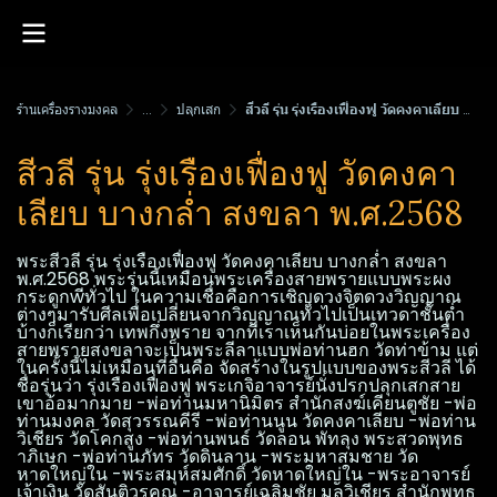
ร้านเครื่องรางมงคล
...
ปลุกเสก
สีวลี รุ่น รุ่งเรือง​เฟื่องฟู​ วัด​คงคา​เลียบ​ บางกล่ำ​ สงขลา​ พ.ศ.2568
สีวลี รุ่น รุ่งเรือง​เฟื่องฟู​ วัด​คงคา​
เลียบ​ บางกล่ำ​ สงขลา​ พ.ศ.2568
พระสีวลี รุ่น รุ่งเรือง​เฟื่องฟู​ วัด​คงคา​เลียบ​ บางกล่ำ​ สงขลา​
พ.ศ.2568 พระรุ่นนี้เหมือนพระเครื่องสายพรายแบบพระผง​
กระดูกwีทั่วไป ในความเชื่อคือการเชิญดวงจิตดวงวิญญาณ​
ต่างๆมารับศีลเพื่อเปลี่ยนจากวิญญาณ​ทั่วไปเป็นเทวดาชั้นต่ำ
บ้างก็เรียกว่า เทพกึ่งพราย จากที่เราเห็นกันบ่อยในพระเครื่อง
สายพรายสงขลาจะเป็นพระลีลาแบบพ่อท่านฮก วัดท่าข้าม แต่
ในครั้งนี้ไม่เหมือนที่อื่นคือ จัดสร้างในรูปแบบของพระสีวลี ได้
ชื่อรุ่นว่า รุ่งเรือง​เฟื่องฟู​ พระเกจิอาจารย์นั่งปรกปลุกเสกสาย
เขาอ้อมากมาย -พ่อท่านมหานิมิตร สำนักสงฆ์เคียนตูชัย -พ่อ
ท่านมงคล วัดสุวรรณคีรี -พ่อท่านนูน วัดคงคาเลียบ -พ่อท่าน
วิเชียร วัดโคกสูง -พ่อท่านพนธ์ วัดลอน พัทลุง พระสวดพุทธ
าภิเษก -พ่อท่านภัทร วัดดินลาน -พระมหาสมชาย วัด
หาดใหญ่ใน -พระสมุห์สมศักดิ์ วัดหาดใหญ่ใน -พระอาจารย์
เจ้าเงิน วัดสันติวรคุณ -อาจารย์เฉลิม​ชัย​ มล​วิเชียร​ สำนัก​พุทธ​