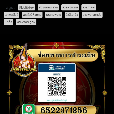
Tags :
四无量菩萨
สุดยอดพระสีวลี
สีวลีผงพราย
สีวลีภาคใต้
เช่าพระสีวลี
พระสีวลีห้อยคอ
พระผงพราย
สีวลีเขาอ้อ
สายพรายเขาอ้อ
เขาอ้อ
พระผงกระดูกผี