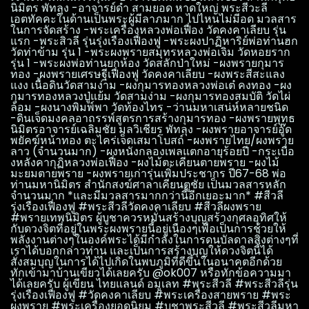
นิ​มิตร​ พัทลุง -อาจารย์​ดำ สามยอด หาดใหญ่ พระสีวะลี
เอตทัคคะ​ในด้านเป็นพระผู้มีลาภมาก ไปไหนไม่มีอด มวลสาร
ในการจัดสร้าง -พระเครื่องหลวงพ่อเฟื่อง วัดคงคาเลียบ รุ่น
แรก -พระสิวลี รุ่นรุ่งเรืองเฟื่องฟู -พระผงปาฏิหาริย์​พ่อท่านฮก
วัดท่าข้าม รุ่น 1 -พระผงพรายสมุทร​หลวงพ่อเจิม วัดหอยราก
รุ่น 1 -พระผงพ่อท่านยกห้อง วัดสลัก​ป่า​ใหม่​ -ผงพรายกุมาร
ทอง -ผงพรายเศรษฐี​เฟื่องฟู วัดคงคาเลียบ -ผงพระสีสะแลง
แงง เนื้อดินวัดสามง่าม -ผงกุมารทองหลวงพ่อเต๋ คงทอง -ผง
กุมารทองหลวงปู่แย้ม วัดสามง่าม -ผงกุมารทองสมบัติ​ วัดไผ่
ล้อม -ผงนางพิมพ์พา วัดท้องไทร -ว่านมหาเสน่ห์​หลายชนิด
-ดินเจ็ดมงคลอาถรรพ์​สูตรการสร้างกุมารทอง -ผงพรายพุทธ
นิมิตรอาจารย์เฉลิมชัย มลวิเชียร พัทลุง -ผงพรายอาจารย์​อู๊ด​
พยัคฆ์​หน้า​ทอง​ ตะไคร่เจ็ดเสมาโบสถ์​ -ผงพรายไทย/ผงพราย
ลาว (จำนวนมาก) -ผงหนังกลองเพลแตกอายุร้อยปี -กระเบื่อ
งหลังคากุฏิหลวงพ่อเฟื่อง -ผงไม้ตะเคียนตายพราย -ผงไม้
มะยมตายพราย -ผงพรายเก่ารุ่นเพิ่มประชากร ปี67-68 พ่อ
ท่านมหานิ​มิตร​ สำนักสงฆ์​ศาลา​เคียน​ตู​ชัย​ เป็นมวลสารหลัก
จำนวนมาก *และมีมวลสารมากกว่านี้อีกเยอะมาก* #สีวลี
รุ่งเรืองเฟื่องฟู #พระสีวลีวัดคงคาเลียบ #สีวลีผงพราย
#พรายเทพนิมิตร ผู้บูชาควรหมั่นสร้างบุญสร้างกุศลอุทิศให้
กับดวงจิตที่อยู่ในพระผงพรายนี้อยู่เนืองๆเพื่อเป็นการช้วยให้
พลังงานต่างๆในองค์พระได้มีกำลังในการดนบัลดาลสิ่งต่างๆที่
เราได้บอกกล่าวท่าน และเป็นการสร้างบุญให้ดวงจิตนี้ได้
สั่งสมบุญในการได้ไปเกิดในพบภูมิ​ที่ดีขึ้นในอนาคตอีกด้วย
ทักเข้ามาบ้านเขียวได้เลยครับ @ok007​ หรือทักข้อความมา
ได้เลยครับ ผู้เขียน ไทยแลนด์ อมูเลท #พระสีวลี #พระสีวลีรุ่น
รุ่งเรืองเฟื่องฟู #วัดคงคาเลียบ #พระเครื่องสายพราย #พระ
ผงพราย #พระเครื่องยอดนิยม #บูชาพระสีวลี #พระสีวลีมหา