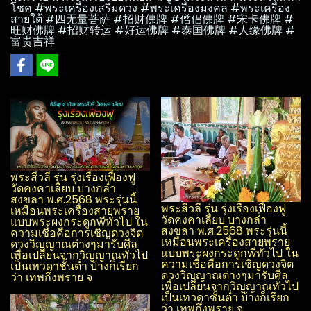
โชค #พระเครื่องเสริมดวง #พระเครื่องมงคล #พระเครื่อง
สายใต้ #四无量菩萨 #招财佛牌 #僧侣佛牌 #宋卡佛牌 #
旺财佛牌 #招财转运 #好运佛牌 #泰国佛牌 #人缘佛牌 #
富贵吉祥
พระสีวลี รุ่น รุ่งเรือง​เฟื่องฟู​
วัด​คงคา​เลียบ​ บางกล่ำ​
สงขลา​ พ.ศ.2568 พระรุ่นนี้
พระสีวลี รุ่น รุ่งเรือง​เฟื่องฟู​
เหมือนพระเครื่องสายพราย
วัด​คงคา​เลียบ​ บางกล่ำ​
แบบพระผง​กระดูกwีทั่วไป ใน
สงขลา​ พ.ศ.2568 พระรุ่นนี้
ความเชื่อคือการเชิญดวงจิต
เหมือนพระเครื่องสายพราย
ดวงวิญญาณ​ต่างๆมารับศีล
แบบพระผง​กระดูกwีทั่วไป ใน
เพื่อเปลี่ยนจากวิญญาณ​ทั่วไป
ความเชื่อคือการเชิญดวงจิต
เป็นเทวดาชั้นต่ำ บ้างก็เรียก
ดวงวิญญาณ​ต่างๆมารับศีล
ว่า เทพกึ่งพราย จ
เพื่อเปลี่ยนจากวิญญาณ​ทั่วไป
เป็นเทวดาชั้นต่ำ บ้างก็เรียก
ว่า เทพกึ่งพราย จ