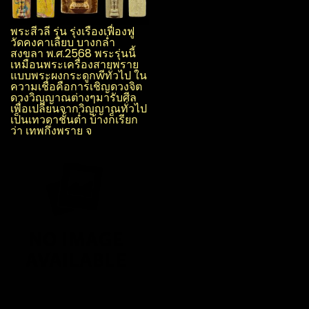
พระสีวลี รุ่น รุ่งเรือง​เฟื่องฟู​
วัด​คงคา​เลียบ​ บางกล่ำ​
สงขลา​ พ.ศ.2568 พระรุ่นนี้
เหมือนพระเครื่องสายพราย
แบบพระผง​กระดูกwีทั่วไป ใน
ความเชื่อคือการเชิญดวงจิต
ดวงวิญญาณ​ต่างๆมารับศีล
เพื่อเปลี่ยนจากวิญญาณ​ทั่วไป
เป็นเทวดาชั้นต่ำ บ้างก็เรียก
ว่า เทพกึ่งพราย จ