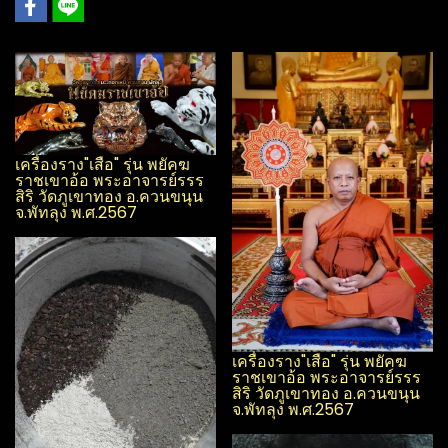
เครื่องราง"เสือ" รุ่น พยัคฆ
ราชเขาอ้อ พระอาจารย์รรร​
สิริ​ วัดภูเขาทอง อ.ควนขนุน​
จ.พัทลุง​ พ.ศ.2567
เครื่องราง"เสือ" รุ่น พยัคฆ
ราชเขาอ้อ พระอาจารย์รรร​
สิริ​ วัดภูเขาทอง อ.ควนขนุน​
จ.พัทลุง​ พ.ศ.2567