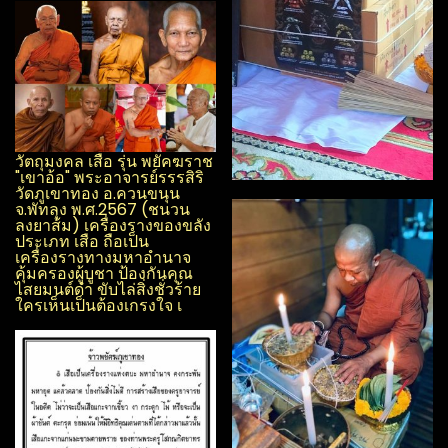
วัตถุมงคล เสือ รุ่น พยัคฆราช
"เขาอ้อ" พระอาจารย์รรร​สิริ​
วัดภูเขาทอง อ.ควนขนุน​
จ.พัทลุง​ พ.ศ.2567 (ชนวน
ลงยาส้ม) เครื่องรางของขลัง
ประเภท เสือ ถือเป็น
เครื่องรางทางมหาอำนาจ
คุ้มครองผู้บูชา ป้องกันคุณ
ไสย​มนต์ดำ ขับไล่สิ่งชั่วร้าย
ใครเห็นเป็นต้องเกรงใจ เ