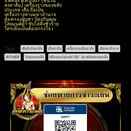
จ.พัทลุง​ พ.ศ.2567 (ชนวน
ลงยาส้ม) เครื่องรางของขลัง
ประเภท เสือ ถือเป็น
เครื่องรางทางมหาอำนาจ
คุ้มครองผู้บูชา ป้องกันคุณ
ไสย​มนต์ดำ ขับไล่สิ่งชั่วร้าย
ใครเห็นเป็นต้องเกรงใจ เ
Tags :
เสือสำนักเขาอ้อ
เสือเขาอ้อ
เครื่องรางเสือเขาอ้อ
เสือมหาอำนาจ
虎符佛牌
วัตถุมงคลเสือ
พิธีกรรมปลุกเสก"เสือ" รุ่น พยัคฆราชเขาอ้อ