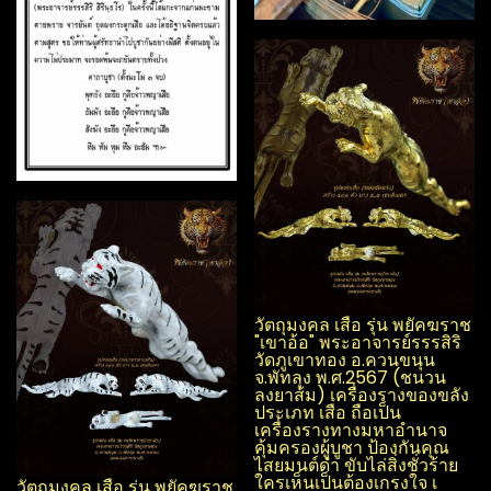
วัตถุมงคล เสือ รุ่น พยัคฆราช
"เขาอ้อ" พระอาจารย์รรร​สิริ​
วัดภูเขาทอง อ.ควนขนุน​
จ.พัทลุง​ พ.ศ.2567 (ชนวน
ลงยาส้ม) เครื่องรางของขลัง
ประเภท เสือ ถือเป็น
เครื่องรางทางมหาอำนาจ
คุ้มครองผู้บูชา ป้องกันคุณ
ไสย​มนต์ดำ ขับไล่สิ่งชั่วร้าย
ใครเห็นเป็นต้องเกรงใจ เ
วัตถุมงคล เสือ รุ่น พยัคฆราช