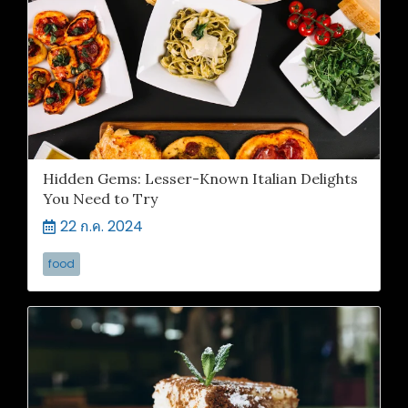
Hidden Gems: Lesser-Known Italian Delights
You Need to Try
22 ก.ค. 2024
food