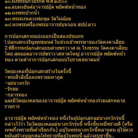
๑๐.ผงพระแก้วมรกต​ พ.ศ.๒๕๐๐
๑๑.ลบผงยันต์อาจารย์​อู๊ด​ พยัคฆ์​หน้า​ทอง​
๑๒.ผงพระปากน้ำ
๑๓.พระผงหลวงพ่อพูล วัดไผ่ล้อม
๑๔.ผงพระเครื่องพระอาจารย์บุนจอน​ สปป.ลาว
การปลุกเสกจะแบ่งออกเป็นสองประเภท
1.ปลุกเสกเจริญพุทธมนต์ ในช่วงเข้าพรรษา​ของวัดคงคาเลียบ
2.พิธีกรรมปลุกเสกแบบสายฆราวาส​ ณ​ โรงธรรม วัดคงคาเลียบ​
โดย​ สุดยอดอาจารย์ฆราวาส​หาดใหญ่​ อาจารย์​อู๊ด​ พยัคฆ์​หน้า​
ทอง​ ตามตำราการปลุกเสกแบบโบราณขนาดแท้
วัตถุมงคลที่ปลุกเสกสร้างในครั้งนี้
-พระสีวลีเนื้อผงพรายมหาภูต​
-แม่นางกวัก
-รักยม
-กุมารทอง
และมีวัตถุมงคลของอาจารย์อู๊ด​ พยัคฆ์​หน้า​ทอง​ร่วมเสกหลาย
รายการ
อาจารย์อู๊ด​ พยัคฆ์​หน้า​ทอง​ หนึ่งในผู้ปลุกเสกแม่นางกวักรุ่นนี้
กล่าวใว้ว่า​ ในวัตถุมงคล​แม่นางกวักรุ่นนี้​ หนึ่งชิ้นจะมีพรายดี​ (หรือ
เทพกึ่งพรายที่เค้าเรียกกัน) อยู่ในพระนางกวักนี้หลานตน​ ผู้ใช้ควร
หมั่นสร้างบุญกุศล​ให้พรายที่อยู่ในพระนี้​ แล้วจะบูชาขึ้น...