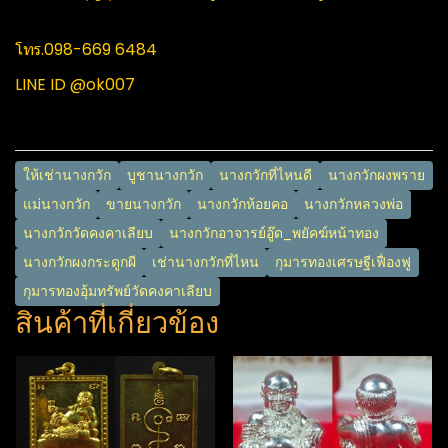
โทร.098-669 6484
LINE ID @ok007
ให้เช่านางกวัก​
บูชานางกวัก​
นางกวักที่ไหนดี​
นางกวักผงพราย​
แม่นางกวัก​
ขายนางกวัก​
นางกวักห้อยคอ​
นางกวักหลวงพ่อ​
นางกวักวัดคงคาเลียบ​
นางกวักอาจารย์อู๊ด_พยัคฆ์หน้าทอง​
นางกวักผงกระดูกผี​
เช่านางกวักที่ไหน​
กุมารทองเศรษฐีเฟื่องฟู​
กุมารทองอุ้มทรัพย์วัดคงคาเลียบ
สินค้าที่เกี่ยวข้อง