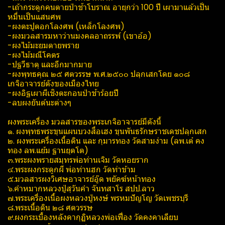
-เถ้ากระดูกคนตายป่าช้าโบราณ อายุกว่า 100 ปี เผามาแล้วเป็น
หมื่นเป็นแสนศพ
-ผงตะปูตอกโลงศพ (เหล็กโลงศพ)
-ผงมวลสารมหาว่านมงคลอาถรรพ์​ (เขาอ้อ)
-ผงไม้มะยมตายพราย
-ผงไม้มณีโคต​ร
-ปฐวี​ธาตุ​ และอีกมากมาย
-ผงพุทธคุณ​ ๒๕ ศตวรรษ​ พ.ศ.๒๕๐๐ ปลุกเสกโดย ๑๐๘
เกจิอาจารย์ดังของเมืองไทย
-ผงอิฐเผาผีเชิงตะกอน​ป่าช้าร้อยปี
-ลบผงยันต์นะต่างๆ
ผงพระเครื่อง มวลสารของพระเกจิอาจารย์มีดังนี้
๑. ผงพุทธพระขุนแผนบวงสื่อเฮง ขุน​พันธรักษ​ราช​เดช​ปลุกเสก​
๒. ผงพระเครื่องเนื้อดิน และ กุมารทอง วัดสามง่าม (ลพ.เต๋ คง
ทอง ลพ.แย้ม ฐานยุต​โต​)
๓.พระผงพรายสมุทรพ่อท่านเจิม วัดหอยราก
๔.พระผงกระดูกผี พ่อท่านฮก วัดท่าข้าม
๕.มวลสารผงวิเศษอาจารย์อู๊ด พยัคฆ์​หน้า​ทอง​
๖.คำหมากหลวงปู่สุ​วัน​คำ ​จั​นท​สาโร​ สปป.ลาว
๗.พระเครื่องเนื้อผงหลวงปู่หงษ์​ พรหม​ปัญโญ​ วัด​เพชรบุรี​
๘.พระเนื้อดิน ๒๘ ศตวรรษ​
๙.ผงกระเบื้องหลังคากุฏิ​หลวงพ่อเฟื่อง วัดคงคาเลียบ