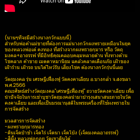
(นานๆทีจะมีสร้างนางกวักแบบนี้)
สำหรับพ่อค้าแม่ขายที่ต้องการแม่นางกวักผงพรายเหมือนในยุค
ของหลวงพ่อเต๋​ คงทอง​ ที่สร้างจากผงพรายกุมาร​ หรือ​ วัตถุ
มงคล+อาถรรพ์​ ที่มีอิทธิคุณ​คลอบคลุมหลายด้าน​ ทั้งทางด้าน
โชคลาภ​ ค้าขาย​ เมตตา​หมานิยม​ แคล้วคลาด​เตือนภัย​ เฝ้าของ​
เฝ้าร้าน​ เฝ้ารถ บนได้ไหว้รับ​ เสี่ยงโชค ต้องนางกวักรุ่นนี้เลย
วัตถุมงคล รุ่น เศรษฐี​เฟื่องฟู​ วัดคงคาเลียบ อ.บางกล่ำ จ.สงขลา
พ.ศ.2566
คณะศิษย์​สร้างวัตถุมงคล"เศรษฐี​เฟื่องฟู" ถวายวัดคงคาเลียบ เพื่อ
นำปัจจัยในการเช่าบูชาวัตถุมงคลนำมาบำรุงเสนา​สนะภายในวัด
คงคาเลียบ และเพื่อเป็นมรณานุสติ​ในพระเครื่องที่ใช้ผงพรายใน
การจัดสร้าง
มวลสารการจัดสร้าง
-ผงพรายกุมารทอง
-ดินเจ็ดป่าช้า เจ็ดไร่ เจ็ดนา เจ็ดโป่ง (เจ็ดมงคลอาถรรพ์​)
-สีผึ้ง หลวงพ่อกอย วัดเขาดินใต้