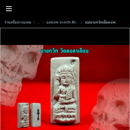
ร้านเครื่องรางมงคล
...
องค์เทพ นางกวัก ศักดิ์สิทธิ์
แม่นางกวักเนื้อผงพรายมหาภูต​ รุ่น เศรษฐี​เฟื่องฟู​ วัดคงคาเลียบ พ.ศ.2566