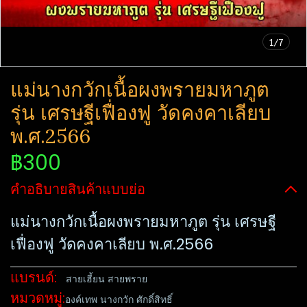
1/7
แม่นางกวักเนื้อผงพรายมหาภูต​
รุ่น เศรษฐี​เฟื่องฟู​ วัดคงคาเลียบ
พ.ศ.2566
฿300
คำอธิบายสินค้าแบบย่อ
แม่นางกวักเนื้อผงพรายมหาภูต​ รุ่น เศรษฐี​
เฟื่องฟู​ วัดคงคาเลียบ พ.ศ.2566
แบรนด์:
สายเฮี้ยน สายพราย
หมวดหมู่:
องค์เทพ นางกวัก ศักดิ์สิทธิ์