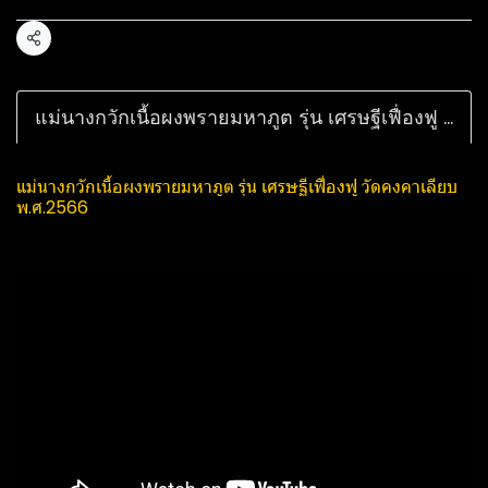
แชร์
แม่นางกวักเนื้อผงพรายมหาภูต​ รุ่น เศรษฐี​เฟื่องฟู​ วัดคงคาเลียบ พ.ศ.2566
แม่นางกวักเนื้อผงพรายมหาภูต​ รุ่น เศรษฐี​เฟื่องฟู​ วัดคงคาเลียบ
พ.ศ.2566