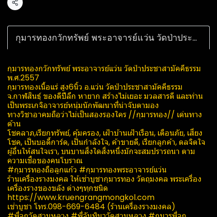
แชร์
กุมารทองกวักทรัพย์ พระอาจารย์แว่น วัดป่าประชาสามัคคี​ธรรม พ.ศ.2557
กุมารทองกวักทรัพย์ พระอาจารย์แว่น วัดป่าประชาสามัคคี​ธรรม
พ.ศ.2557
กุมารทองเนื้อแร่ สูง6นิ้ว อ.แว่น วัดป่าประชาสามัคคี​ธรรม
จ.กาฬสินธุ์​ ของดีปีลึก หายาก สร้างไม่เยอะ มวลสารดี และท่าน
เป็นพระเกจิอาจารย์หนุ่มนักพัฒนา​ที่น่าจับตามอง
ทางวิชาอาคมถือว่าไม่เป็นสองรองใคร //กุมารทอง// เด่นทาง
ด้าน
โชคลาภ​,เรียกทรัพย์, คุ้มครอง, เฝ้าบ้านเฝ้าเรือน, เตือนภัย, เสี่ยง
โชค, เป็นบอดี้การ์ด, เป็นกำลังใจ, ค้าขายดี, เรียกลูกค้า, ดลจิตใจ
ผู้อื่นให้สนใจเรา, บนบานสิ่งใดสิ่งหนึ่ง​มักจะ​สมปรารถนา​ ตาม
ความเชื่อของคนโบราณ
#กุมารทองถือลูกแก้ว #กุมารทองพระอาจารย์แว่น
ร้านเครื่องรางมงคล ให้เช่าบูชากุมารทอง วัตถุมงคล พระเครื่อง
เครื่องรางของขลัง ต่างๆทุกชนิด
https://www.kruengrangmongkol.com
เช่าบูชา โทร.098-669-6484​ (ร้านเครื่องรางมงคล)​
#พี่จุกวัดสวนหลวง​ #พี่จันทิมาวัดสวนหลวง​ #กุมารพี่จุก​