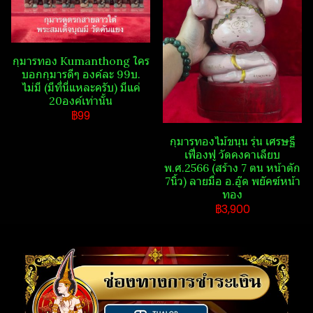
กุมารทอง Kumanthong​ ใคร
บอกกุมารดีๆ องค์ละ 99บ.
ไม่มี (มีที่นี่แหละครับ) มีแค่
20องค์เท่านั้น
฿99
กุมารทองไม้ขนุน รุ่น เศรษฐี​
เฟื่องฟู วัดคงคาเลียบ
พ.ศ.2566 (สร้าง 7 ตน หน้าตัก
7นิ้ว) ลายมือ อ.อู๊ด​ พยัคฆ์​หน้า​
ทอง
฿3,900