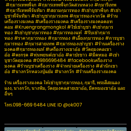
#กุมารเทพพี่จุก​ #กุมารเทพพี่จุกวัดสวนหลวง​ #กุมารีเทพ​
#กุมารีเทพพี่จันทิมา​ #สยามกุมารทอง​ #เช่าบูชาพี่จุก​ #เช่า
บูชาพี่จันทิมา​ #เช่าบูชากุมารเทพ​ #กุมารทองจากวัด #ร้าน
เครื่องรางมงคล #เครื่องรางมงคล #เครื่องรางมงคลดอท
คอม #Kruengrangmongkol #ใช้เช่าบูชา #เช่ากุมาร
ทอง #เช่าบูชากุมารทอง #กุมารทองแท้ #รับเช่ากุมาร
ทอง #ราคากุมารทอง #กุมารทอง #เลี้ยงกุมารทอง #การบูชา
กุมารทอง #กุมารสายเทพ #กุมารทองเช่าบูชา #ร้านเครื่องราง
มงคล#กุมารทองแท้ #เครื่องรางเขาอ้อ #วัตถุมงคลเขา
อ้อ #ตะกรุด #หุ่นพยนต์เขาอ้อ #ตาปะขาว #มีดหมอ #เช่า
บูชาวัตถุมงคล #0986696484 #facebookเครื่องราง
มงคล #ร้านบูชาเครื่องราง #จำหน่ายเครื่องราง #สำนักเขา
อ้อ #นางกวักหลวงปู่แย้ม #นางกวัก #ร้านเครื่องรางมงคล
ร้าน เครื่องรางมงคล ให้เช่าบูชากุมารทอง, กุมารี, พระสีสะแลง
แงง, นางกวัก, นางพิม, วัตถุมงคลสายเขาอ้อ, มีดหมอเขาอ้อ และ
อื่นๆ
โทร.098-669 6484 LINE ID @ok007