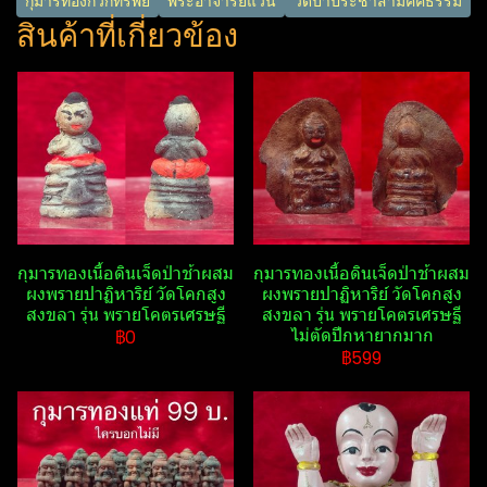
กุมารทองกวักทรัพย์
พระอาจารย์แว่น
วัดป่าประชาสามัคคี​ธรรม
สินค้าที่เกี่ยวข้อง
กุมารทองเนื้อดินเจ็ดป่าช้าผสม
กุมารทองเนื้อดินเจ็ดป่าช้าผสม
ผงพรายปาฏิหาริย์​ วัดโคกสูง
ผงพรายปาฏิหาริย์​ วัดโคกสูง
สงขลา รุ่น พรายโคตรเศรษฐี​
สงขลา รุ่น พรายโคตรเศรษฐี​
ไม่ตัดปีกหายากมาก
฿0
฿599