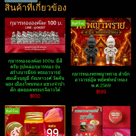
สินค้าที่เกี่ยวข้อง
สินค้าใหม่
​กุมารทององค์ละ 100บ. มีสิ
ครับ รูปหล่อกุมารทอง รุ่น
สร้างบารมี​66 พระอาจารย์​
กุมารทองพรพญาพราย สำนัก​
สมเด็จ​บุญ​มี​ กัณ​หา​วงศ์​ วัด​คัน​
อาจารย์​อู๊ด​ พยัคฆ์​หน้า​ทอง​
แยง​ เมือง​โพนทอง​ แขวง​จำปา​
พ.ศ.2569
สัก​ สุดยอดพระเกจิลาวใต้
฿199
฿100
สินค้าใหม่