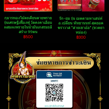
กุมารทองไม้ตะเคียนตายพราย
รัก-ยม รุ่น เมตตามหา​เสน่ห์​
รุ่นเศรษฐีเฟื่องฟู วัดคงคาเลียบ
อ.เปลี่ยน​ หัทยา​นนท์​ สุดยอด
ผสมผงพรายในน้ำมันเกสรมะลิ
ฆราวาส​ "สา​ยเขา​อ้อ" (ขวดยา
สร้าง 99ตน
หม่อง)​
฿500
฿300