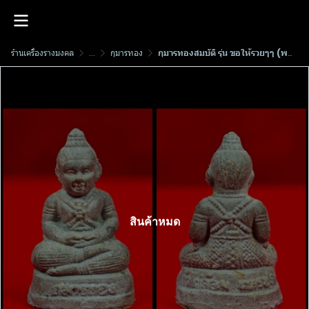
ร้านเครื่องรางมงคล
...
กุมารทอง
กุมารทองสมบัติ รุ่น ขอให้รวยๆๆ (พกพารุ่น2) ลพ.พูล วัดไผ่​ล้อม​ นครปฐม พ.ศ.2543
สินค้าหมด