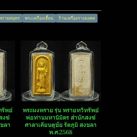
พรายสมุทร​
พระเครื่องเฮี้ยน
ร้านเครื่องรางมงคล
รัพย์​
พระ​ผงพราย​ รุ่น พรายทวีทรัพย์​
งฆ์​
พ่อท่านมหานิ​มิตร​ สำนักสงฆ์​
งขลา​
ศาลา​เคียน​ตู​ชัย​ รัตภูมิ​ สงขลา​
พ.ศ.2568