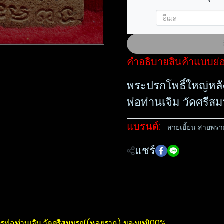
คำอธิบายสินค้าแบบย่
พระปรกโพธิ์​ใหญ่หล
พ่อท่านเจิม วัดศรีส
แบรนด์:
สายเฮี้ยน สายพรา
แชร์
ุทรพ่อท่านเจิม วัดศรีสมบูรณ์(หอยราก) ของแท้100%