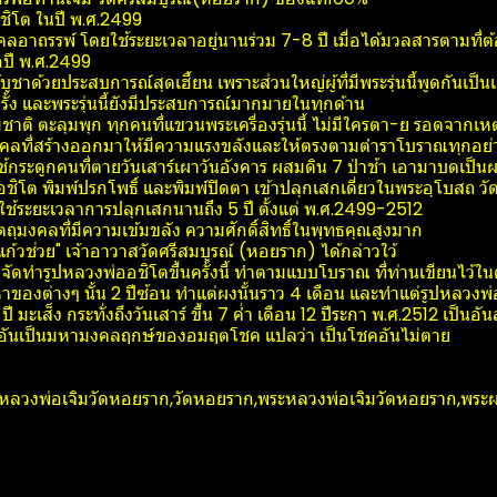
ชิโต ในปี พ.ศ.2499
อาถรรพ์​ โดยใช้ระยะเวลาอยู่นานร่วม 7-8 ปี เมื่อได้มวลสารตามที่
่อปี พ.ศ.2499
บูชาด้วยประสบการณ์สุดเฮี้ยน เพราะส่วนใหญ่ผู้ที่มีพระรุ่นนี้พูดกันเป
ั้ง และพระรุ่นนี้ยังมีประสบการณ์มากมายในทุกด้าน
ิ ตะลุมพุก ทุกคนที่แขวนพระเครื่องรุ่นนี้ ไม่มีใครตา-ย รอดจากเหตุ
ุมงคลที่สร้างออกมาให้มีความแรงขลังและให้ตรงตามตำราโบราณทุกอย่
ช้กระดูกคนที่ตายวันเสาร์เผาวันอังคาร ผสมดิน 7 ป่าช้า เอามาบดเป็น
โต พิมพ์ปรกโพธิ์ และพิมพ์ปิดตา เข้าปลุกเสกเดี่ยวในพระอุโบสถ วัดศร
ช้ระยะเวลาการปลุกเสกนานถึง 5 ปี ตั้งแต่ พ.ศ.2499-2512
ตถุมงคลที่มีความเข้มขลัง ความศักดิ์สิทธิ์ในพุทธคุณสูงมาก
แก้วช่วย" เจ้าอาวาสวัดศรีสมบูรณ์ (หอยราก) ได้กล่าวใว้
้าจัดทำรูปหลวงพ่ออชิโตขึ้นครั้งนี้ ทำตามแบบโบราณ ที่ท่านเขียนไว้ในค
ที่ยวหาของต่างๆ นั้น 2 ปีซ้อน ทำแต่ผงนั้นราว 4 เดือน และทำแต่รูปหลวง
ี มะเส็ง กระทั่งถึงวันเสาร์ ขึ้น 7 ค่ำ เดือน 12 ปีระกา พ.ศ.2512 เป็นอัน
า อันเป็นมหามงคลฤกษ์ของอมฤตโชค แปลว่า เป็นโชคอันไม่ตาย
วงพ่อเจิมวัดหอยราก,วัดหอยราก,พระหลวงพ่อเจิมวัดหอยราก,พระผงพรา