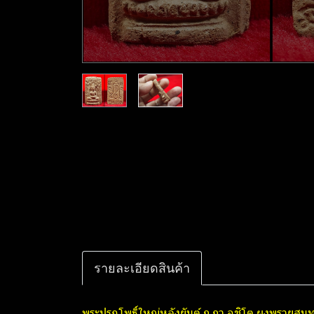
รายละเอียดสินค้า
พระปรกโพธิ์​ใหญ่หลังยันต์ ฤ ฤา อชิโต ผงพรายสม