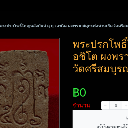
พระปรกโพธิ์​ใหญ่หลังยันต์ ฤ ฤา อชิโต ผงพรายสมุทรพ่อท่านเจิม วัดศรี
พระปรกโพธิ์​
อชิโต ผงพรา
วัดศรีสมบูร
฿0
จำนวน
เ
แจ้งอีเมลของคุณไว้