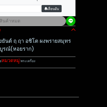
เตือนฉัน
สินค้าหมด
อ
ังยันต์ ฤ ฤา อชิโต ผงพรายสมุทร
มบูรณ์(หอยราก)
หมวดหมู่:
ย
พระเครื่อง