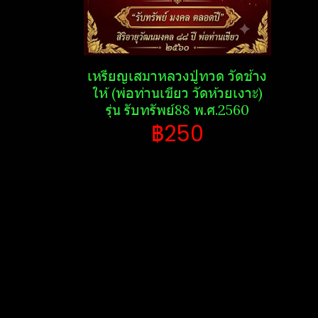
เหรียญเสมาหลวงปู่ทวด วัด​ช้าง​
ให้​ (พ่อท่านเขียว วัด​ห้วย​เงาะ​)
รุ่น รับ​ทรัพย์​88​ พ.ศ.2560
฿250