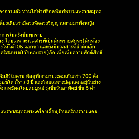
ต้องการแล้ว ท่านได้ทำพิธีกดพิมพ์พระผงพรายสมุทร
็นเสียงเดียวว่ามีดวงจิตดวงวิญญานตามมาทั้งหญิง
การในครั้งนั้นทุกราย
าง โดยเฉพาะมวลสารที่เป็นดินพรายสมุทร(ดินท้อง
ผงให้ได้ 108 จอกชา และยังมีมวลสารที่สำคัญอีก
ีสมบูรณ์(วัดหอยราก)อีก เพื่อเพิ่มความศักดิ์สิทธิ์
ัมภีร์ใบลาน พัสดุที่เอามาประสมเกินกว่า 700 สิ่ง
พ่ออชิโต ก็ราว 3 ปี และโดยเฉพาะปลุกเสกอยู่นั้นย่าง
สัมฤทธิผลโดยสมบูรณ์ รุ่งขึ้นวันอาทิตย์ ขึ้น 8 ค่ำ
ยสมุทร​,พระเครื่องเฮี้ยน,ร้านเครื่องรางมงคล