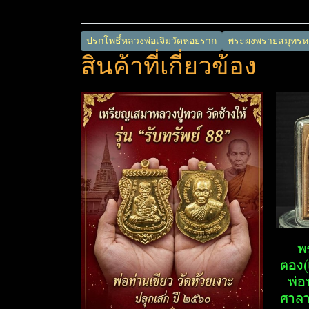
ปรกโพธิ์หลวงพ่อเจิมวัดหอยราก
พระผงพรายสมุทรหล
สินค้าที่เกี่ยวข้อง
พร
ตอง(
พ่อ
ศาลา​