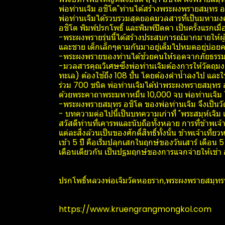
พ่อท่านเจิม อชิโต"ท่านได้สร้างพระผงพรายสมุทร อ
พ่อท่านเจิมได้รวบรวมสุดยอดมวลสารที่เป็นมหามงคล
อชิโต พิมพ์ปรกโพธิ์ และพิมพ์ปิดตา เป็นครั้งแรกเมื
-​พระผงพรายรุ่นนี้ได้สร้างประสบการณ์มากมายให้ผู้
และชาย เด็กเล็กๆตามกันมาอยู่เต็มไปหมดอยู่บ่อยคร
-​พระผงพรายของท่านได้ช้วยคนให้รอดจากภัยธรรมชาต
-​มวลสารคุณวิเศษซึ่งพ่อท่านเจิมต้องการให้วัตถ
ทะเล) ต้องใช้ถึง 108 ปั้น โดยต้องดำน้ำลงไป และใ
ร่วม 700 ชนิด พ่อท่านเจิมได้นำพระผงพรายสมุทร อชิ
ด้วยพระคาถาพระมหาหมื่น 10,000 จบ พ่อท่านเจิม ใ
-​พระผงพรายสมุทร อชิโต ของพ่อท่านเจิม จึงเป็นวั
-​ บทความต่อไปนี้เป็นบทความเก่าที่ "พระสมุห์เจิม 
สวัสดีท่านที่เคารพและนับถือทั้งหลาย การที่ข้าพเจ
แต่ละสิ่งล้วนเป็นของศักดิ์สิทธิ์ทั้งนั้น ข้าพเจ้าเ
เข้า 5 ปี คือเริ่มปลุกเสกในฤกษ์ของวันเสาร์ เดือน 5 ป
เดือนเดียวกัน เป็นปฐมฤกษ์ของการแจกจ่ายให้เช่
ปรกโพธิ์หลวงพ่อเจิมวัดหอยราก,พระผงพรายสมุทรหล
https://www.kruengrangmongkol.com