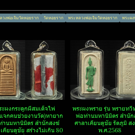
วงพ่อเจิมวัดหอยราก
วัดหอยราก
พระหลวงพ่อเจิมวัดหอยราก
พระผง
ะผงกระดูก​ผี​สมเด็จไพ่
พระ​ผงพราย​ รุ่น พรายทวีท
แจกคนช่วยงานวัด)หายาก
พ่อท่านมหานิ​มิตร​ สำนักส
ท่านมหานิ​มิตร​ สำนักสงฆ์​
ศาลา​เคียน​ตู​ชัย​ รัตภูมิ​ ส
เคียน​ตู​ชัย​ สร้างไม่เกิน 80
พ.ศ.2568