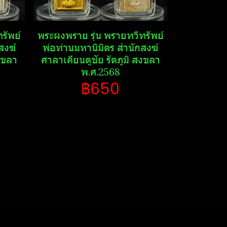
รัพย์​
พระ​ผงพราย​ รุ่น พรายทวีทรัพย์​
งฆ์​
พ่อท่านมหานิ​มิตร​ สำนักสงฆ์​
งขลา​
ศาลา​เคียน​ตู​ชัย​ รัตภูมิ​ สงขลา​
พ.ศ.2568
฿650