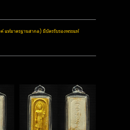
องค์ แท้มาตรฐาน​สากล) มีบัตรรับรองพระแท้