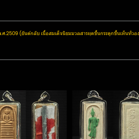
.ศ.2509 (ยันต์กลับ เนื้อสมเด็จนิยมมวลสารผุดขึ้นกระดูกขึ้นเห็นทั่ว