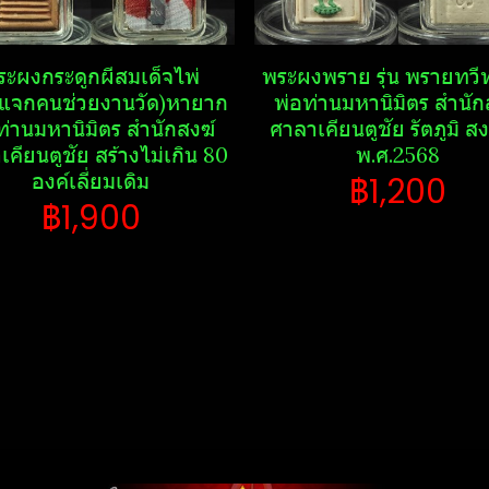
ะผงกระดูก​ผี​สมเด็จไพ่
พระ​ผงพราย​ รุ่น พรายทวีท
แจกคนช่วยงานวัด)หายาก
พ่อท่านมหานิ​มิตร​ สำนักส
ท่านมหานิ​มิตร​ สำนักสงฆ์​
ศาลา​เคียน​ตู​ชัย​ รัตภูมิ​ ส
เคียน​ตู​ชัย​ สร้างไม่เกิน 80
พ.ศ.2568
องค์เลี่ยมเดิม
฿1,200
฿1,900