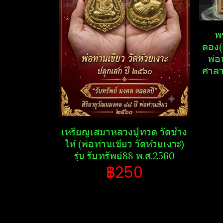
พร
ตอง(
พ่อ
ศาลา​
เหรียญเสมาหลวงปู่ทวด วัด​ช้าง​
ให้​ (พ่อท่านเขียว วัด​ห้วย​เงาะ​)
รุ่น รับ​ทรัพย์​88​ พ.ศ.2560
฿250