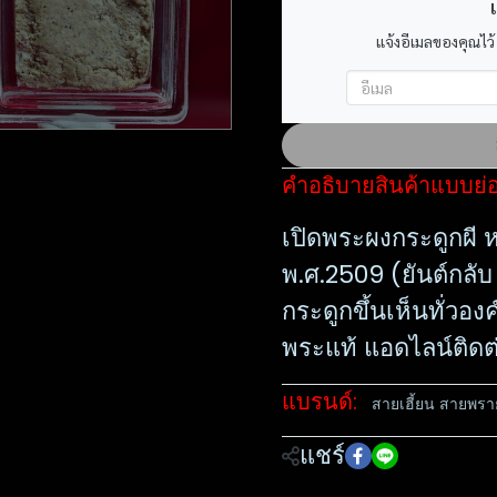
เ
แจ้งอีเมลของคุณไว้
คำอธิบายสินค้าแบบย่
เปิดพระผงกระดูกผี ห
พ.ศ.2509 (ยันต์กลับ
กระดูกขึ้นเห็นทั่วอ
พระแท้ แอดไลน์ติดต
แบรนด์:
สายเฮี้ยน สายพรา
แชร์