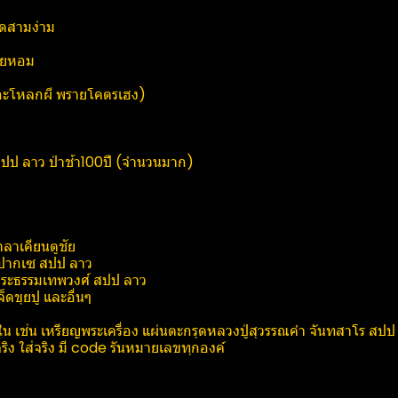
ัดสามง่าม
ายหอม
หัวกะโหลกผี พรายโคตรเฮง)
สปป ลาว ป่าช้า100ปี (จำนวนมาก)
าเคียน​ตู​ชัย​
 ปากเซ สปป ลาว
ระ​ธ​รร​มเทพ​วงศ์​ สปป ลาว
จ็ดขุยปู และอื่นๆ
านใน เช่น เหรียญพระเครื่อง แผ่นตะกรุดหลวงปู่สุวรรณ​คำ ​จัน​ท​สาโร​ 
ง ใส่จริง มี code รันหมายเลขทุกองค์