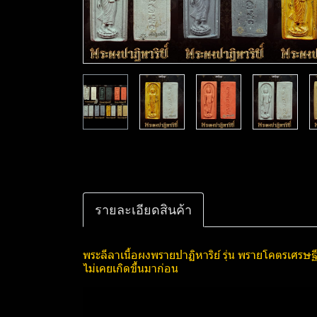
รายละเอียดสินค้า
พระลีลาเนื้อผงพรายปาฏิหาริย์​ รุ่น พรา​ยโคตร​เศรษฐ
ไม่เคยเกิดขึ้นมาก่อน