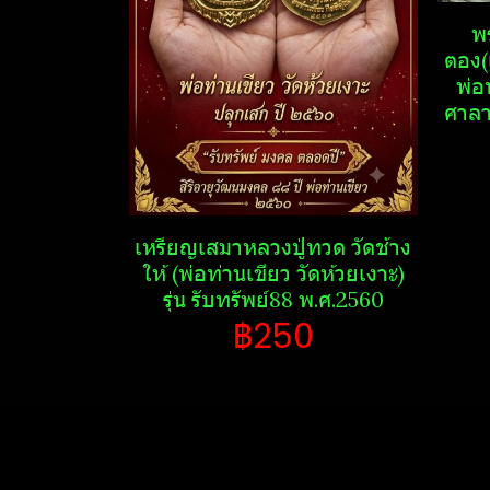
พร
ตอง(
พ่อ
ศาลา​
เหรียญเสมาหลวงปู่ทวด วัด​ช้าง​
ให้​ (พ่อท่านเขียว วัด​ห้วย​เงาะ​)
รุ่น รับ​ทรัพย์​88​ พ.ศ.2560
฿250