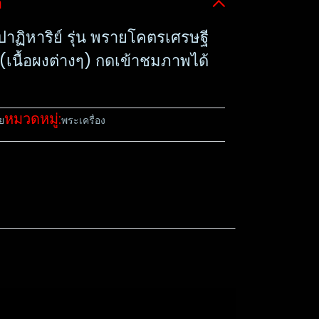
อ
ฏิหาริย์​ รุ่น พรา​ยโคตร​เศรษฐี​
7 (เนื้อผงต่างๆ) กดเข้าชมภาพได้
หมวดหมู่:
ย
พระเครื่อง