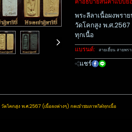
คำอธิบายสินค้าแบบย่
พระลีลาเนื้อผงพรายปา
วัด​โคกสูง​ พ.ศ.256
ทุกเนื้อ
แบรนด์:
สายเฮี้ยน สายพรา
แชร์
ี​ วัด​โคกสูง​ พ.ศ.2567 (เนื้อผงต่างๆ) กดเข้าชมภาพได้ทุกเนื้อ