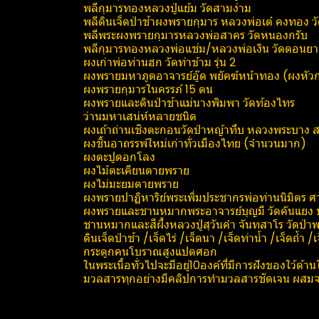
พลีกุมารทองหลวงปู่แย้ม วัดสามง่าม
พลีดินเจ็ดป่าช้าผงพรายกุมาร หลวงพ่อเต๋ คงทอง ว
พลีพระผงพรายกุมารหลวงพ่อสาคร วัดหนองกรับ
พลีกุมารทองหลวงพ่อแช่ม/หลวงพ่อเงิน วัดดอนย
ผงเก่าพ่อท่านฮก วัดท่าข้าม รุ่น 2
ผงพรายมหาภูต​อาจารย์อู๊ด​ พยัคฆ์​หน้า​ทอง​ (ผง
ผงพรายกุมารในครรภ์​ 15 ตน
ผงพรายและดินป่าช้าแม่นางพิมพา วัดท้องไทร
ว่านมหาเสน่ห์หลายชนิด
ผงเถ้าถ่านเชิงตะกอน​วัดป่าหญ้าทึบ หลวงพระบาง 
ผงชิ้นอาถรรพ์ใหม่เก่าทั่วเมืองไทย (จำนวนมาก)
ผงตะปูตอกโลง
ผงไม้ตะเคียนตายพราย
ผงไม่มะยมตายพราย
ผงพราย​ปาฏิหาริย์​พระเพิ่ม​ประชากร​พ่อท่านนิ​มิตร​ ศาล
ผงพรายและชานหมากพระอาจารย์บุญมี วัด​คัน​แยง​
ชานหมากและสีผึ้งหลวงปู่สุวันคำ จันทสาโร​ วัด​ป่า​พ
ดินเจ็ดป่าช้า /เจ็ดไร่ /เจ็ดนา /เจ็ดท่าน้ำ /เจ็ดถ้ำ /เ
กระดูกคนโบราณสูงแปดศอก
ในพระเนื้อทั่วไปจะมีอยู่10องค์ที่มีการฝังของใว้ด้
มวลสารทุกอย่างมีคลิปการทำมวลสารชัดเจน ผสมจริ