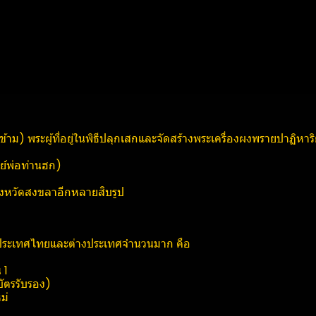
ข้าม) พระผู้ที่อยู่ในพิธีปลุกเสกและจัดสร้างพระเครื่องผงพรายปาฏิหาริ
ษย์​พ่อท่านฮก)
ังหวัดสงขลาอีกหลายสิบรูป
่วประเทศไทยและต่างประเทศจำนวนมาก คือ
 1
ีบัตรรับรอง)
่​