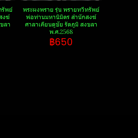
รัพย์​
พระ​ผงพราย​ รุ่น พรายทวีทรัพย์​
งฆ์​
พ่อท่านมหานิ​มิตร​ สำนักสงฆ์​
งขลา​
ศาลา​เคียน​ตู​ชัย​ รัตภูมิ​ สงขลา​
พ.ศ.2568
฿650