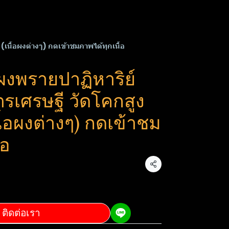
67 (เนื้อผงต่างๆ) กดเข้าชมภาพได้ทุกเนื้อ
ผงพรายปาฏิหาริย์​
ร​เศรษฐี​ วัด​โคกสูง​
ื้อผงต่างๆ) กดเข้าชม
้อ
แชร์
ติดต่อเรา