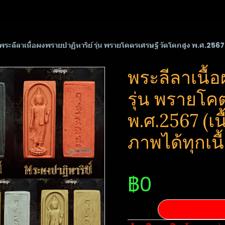
พระลีลาเนื้อผงพรายปาฏิหาริย์​ รุ่น พรา​ยโคตร​เศรษฐี​ วัด​โคกสูง​ พ.ศ.25
พระลีลาเนื้อ
รุ่น พรา​ยโคต
พ.ศ.2567 (เน
ภาพได้ทุกเนื
฿0