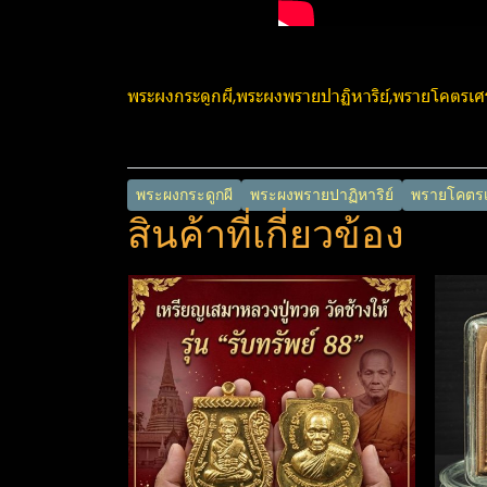
พระผงกระดูกผี,พระผงพรายปาฏิหาริย์​,พรายโคตรเ
พระผงกระดูกผี
พระผงพรายปาฏิหาริย์​
พรายโคตรเ
สินค้าที่เกี่ยวข้อง