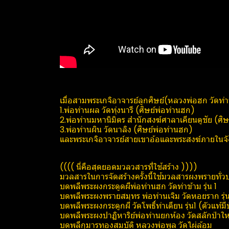
เมื่อสามพระเกจิอาจารย์ลูกศิษย์(​หลวงพ่อฮก วัดท่า
1.พ่อท่านผล วัดทุ่งนารี (ศิษย์​พ่อท่านฮก)
2.พ่อท่านมหานิมิตร สำนักสงฆ์​ศาลา​เคียน​ตู​ชัย (ศิ
3.พ่อท่านผิน วัดนาลิง (ศิษย์​พ่อท่านฮก)
และพระเกจิอาจารย์สายเขาอ้อและพระสงฆ์​ภายในจ
(((( นี่คือสุดยอดมวลวสารที่ใช้สร้าง ))))
มวลสารในการจัดสร้างครั้งนี้ใช้มวลสารผงพรายทั
บดพลีพระผงกระดูดผีพ่อท่านฮก วัดท่าข้าม รุ่น 1
บดพลีพระผงพรายสมุทร​ พ่อท่านเจิม วัดหอยราก รุ่น
บดพลีพระผงกระดูกผี วัดโพธิ์​ท่าเตียน รุ่น1 (ตัวแท้ม
บดพลีพระผงปาฏิหาริย์​พ่อท่านยกห้อง วัดสลัก​ป่า​ใหม
บดพลีกุมารทองสมบัติ​ หลวงพ่อพูล วัดไผ่ล้อม