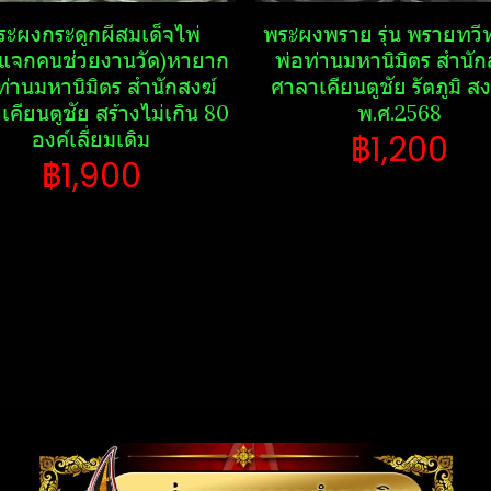
ะผงกระดูก​ผี​สมเด็จไพ่
พระ​ผงพราย​ รุ่น พรายทวีท
แจกคนช่วยงานวัด)หายาก
พ่อท่านมหานิ​มิตร​ สำนักส
ท่านมหานิ​มิตร​ สำนักสงฆ์​
ศาลา​เคียน​ตู​ชัย​ รัตภูมิ​ ส
เคียน​ตู​ชัย​ สร้างไม่เกิน 80
พ.ศ.2568
องค์เลี่ยมเดิม
฿1,200
฿1,900