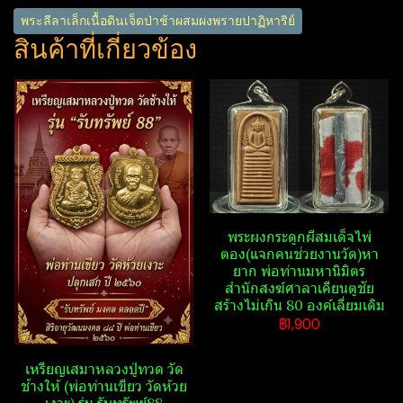
พระลีลาเล็กเนื้อดินเจ็ดป่าช้าผสมผงพรายปาฏิหาริย์
สินค้าที่เกี่ยวข้อง
พระผงกระดูก​ผี​สมเด็จไพ่
ตอง(แจกคนช่วยงานวัด)หา
ยาก พ่อท่านมหานิ​มิตร​
สำนักสงฆ์​ศาลา​เคียน​ตู​ชัย​
สร้างไม่เกิน 80 องค์เลี่ยมเดิม
฿1,900
เหรียญเสมาหลวงปู่ทวด วัด​
ช้าง​ให้​ (พ่อท่านเขียว วัด​ห้วย​