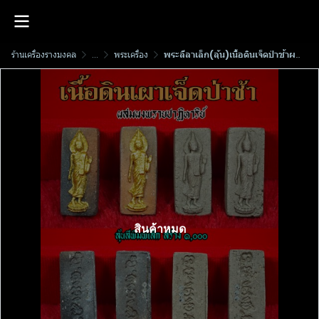
ร้านเครื่องรางมงคล
...
พระเครื่อง
พระลีลาเล็ก(ลุ้น)เนื้อดินเจ็ดป่าช้าผสมผงพรายปาฏิหาริย์​ รุ่น พรา​ยโคตร​เศรษฐี​ วัด​โคกสูง​ พ.ศ.2567
สินค้าหมด