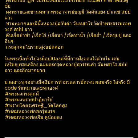
ผงพราย​ปาฏิหาริย์​พระเพิ่ม​ประชากร​พ่อท่านนิ​มิตร​ ศาลาเคียน​ตู​
ชัย​
ผงพรายและชานหมากพระอาจารย์บุญมี วัด​คัน​แยง​ ปากเซ สปป
ลาว
ชานหมากและสีผึ้งหลวงปู่สุวันคำ จันทสาโร​ วัด​ป่า​พระ​ธ​รร​มเทพ​
วงศ์​ สปป ลาว
ดินเจ็ดป่าช้า /เจ็ดไร่ /เจ็ดนา /เจ็ดท่าน้ำ /เจ็ดถ้ำ /เจ็ดขุยปู และ
อื่นๆ
กระดูกคนโบราณสูงแปดศอก
ในพระเนื้อทั่วไปจะมีอยู่10องค์ที่มีการฝังของใว้ด้านใน เช่น
เหรียญพระเครื่อง แผ่นตะกรุดหลวงปู่สุวรรณ​คำ ​จัน​ท​สาโร​ สปป
ลาว และอีกมากมาย
มวลสารทุกอย่างมีคลิปการทำมวลสารชัดเจน ผสมจริง ใส่จริง มี
code รันหมายเลขทุกองค์
#พระผงกระดูกผี
#พระผงพรายปาฏิหาริย์​
#พรายโคตรเศรษฐี_วัดโคกสูง
#ผสมหลวงพ่อฮกรุ่นแรก
#ผสมหลวงพ่อเจิม ดูน้อยลง