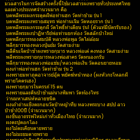
มวลสารในการจัดสร้างครั้งนี้ใช้มวลสารผงพรายทั่วประเทศไทย
และต่างประเทศจำนวนมาก คือ
บดพลีพระผงกระดูดผีพ่อท่านฮก วัดท่าข้าม รุ่น 1
บดพลีพระผงพรายสมุทร​ พ่อท่านเจิม วัดหอยราก รุ่น 1
บดพลีพระผงกระดูกผี วัดโพธิ์​ท่าเตียน รุ่น1 (ตัวแท้มีบัตรรับรอง)
บดพลีพระผงปาฏิหาริย์​พ่อท่านยกห้อง วัดสลัก​ป่า​ใหม่​
บดพลีกุมารทองสมบัติ​ หลวงพ่อพูล วัดไผ่ล้อม
พลีกุมารทองหลวงปู่แย้ม วัดสามง่าม
พลีดินเจ็ดป่าช้าผงพรายกุมาร หลวงพ่อเต๋ คงทอง วัดสามง่าม
พลีพระผงพรายกุมารหลวงพ่อสาคร วัดหนองกรับ
พลีกุมารทองหลวงพ่อแช่ม/หลวงพ่อเงิน วัดดอนยายหอม
ผงเก่าพ่อท่านฮก วัดท่าข้าม รุ่น 2
ผงพรายมหาภูต​อาจารย์อู๊ด​ พยัคฆ์​หน้า​ทอง​ (ผงหัวกะโหลกผี
พรายโคตรเฮง)
ผงพรายกุมารในครรภ์​ 15 ตน
ผงพรายและดินป่าช้าแม่นางพิมพา วัดท้องไทร
ว่านมหาเสน่ห์หลายชนิด
ผงเถ้าถ่านเชิงตะกอน​วัดป่าหญ้าทึบ หลวงพระบาง สปป ลาว
ป่าช้า100ปี (จำนวนมาก)
ผงชิ้นอาถรรพ์ใหม่เก่าทั่วเมืองไทย (จำนวนมาก)
ผงตะปูตอกโลง
ผงไม้ตะเคียนตายพราย
ผงไม่มะยมตายพราย