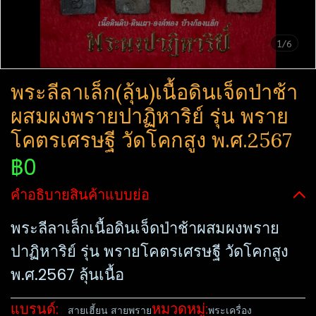
1/6
พระลีลาเล็ก(ลุ้น)เนื้อดินเจ็ดป่าช้า
ผสมผงพรายปาฏิหาริย์​ รุ่น พรา​ย
โคตร​เศรษฐี​ วัด​โคกสูง​ พ.ศ.2567
฿0
คำอธิบายสินค้าแบบย่อ
พระลีลาเล็กเนื้อดินเจ็ดป่าช้าผสมผงพราย
ปาฏิหาริย์​ รุ่น พรา​ยโคตร​เศรษฐี​ วัด​โคกสูง​
พ.ศ.2567 ลุ้นเนื้อ
แบรนด์:
หมวดหมู่:
สายเฮี้ยน สายพราย
พระเครื่อง