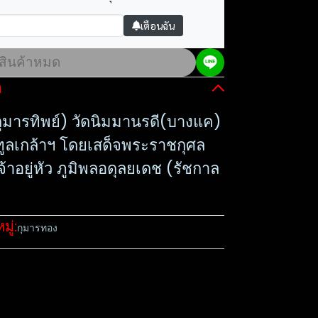
เตือนฉัน
สินค้าหมด
อ
ุมารทิพย์) วัดนิมมานรดี(บางแค)
นทูลเกล้าฯ โดยเสด็จพระราชกุศล
าอยู่หัว ภูมิพลอดุลยเดช (รัชกาล
ู่:
กุมารทอง