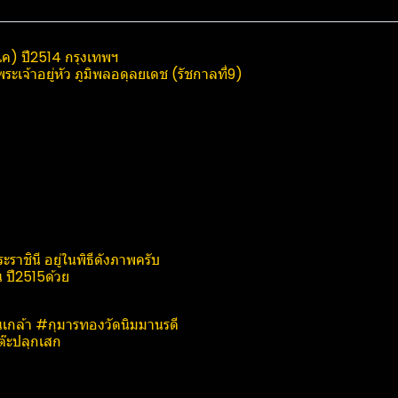
แค) ปี2514 กรุงเทพฯ
ะเจ้าอยู่หัว ภูมิพลอดุลยเดช (รัชกาลที่9)
ราชินี​ อยู่ในพิธีดังภาพครับ
น ปี2515ด้วย
ูนเกล้า #กุมารทองวัดนิมมานรดี
๊ะปลุกเสก