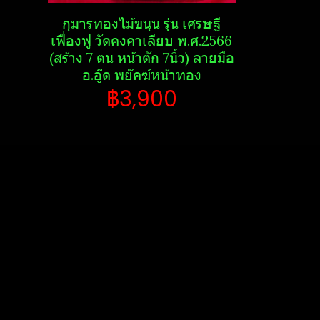
กุมารทองไม้ขนุน รุ่น เศรษฐี​
เฟื่องฟู วัดคงคาเลียบ พ.ศ.2566
(สร้าง 7 ตน หน้าตัก 7นิ้ว) ลายมือ
อ.อู๊ด​ พยัคฆ์​หน้า​ทอง
฿3,900