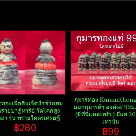
กุมารทอง Kumanthong​
รทองเนื้อดินเจ็ดป่าช้าผสม
บอกกุมารดีๆ องค์ละ 99บ. 
รายปาฏิหาริย์​ วัดโคกสูง
(มีที่นี่แหละครับ) มีแค่ 2
ลา รุ่น พรายโคตรเศรษฐี​
เท่านั้น
฿280
฿99