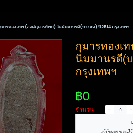
กุมารทองเทพ (องค์กุมารทิพย์) วัดนิมมานรดี(บางแค) ปี2514 กรุงเทพฯ
กุมารทองเทพ 
นิมมานรดี(บ
กรุงเทพฯ
฿0
จำนวน
เ
แจ้งอีเมลของคุณไว้