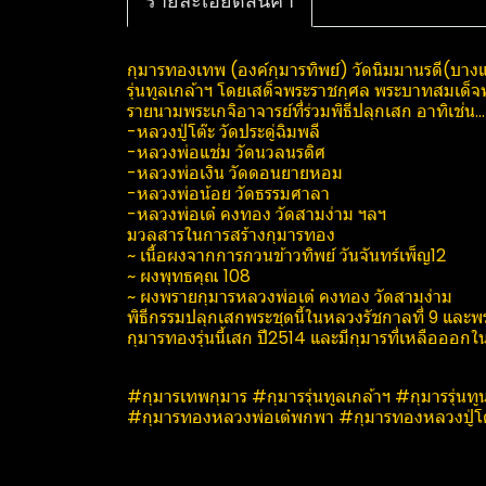
รายละเอียดสินค้า
กุมารทองเทพ (องค์กุมารทิพย์) วัดนิมมานรดี(บาง
รุ่นทูลเกล้าฯ โดยเสด็จพระราชกุศล พระบาทสมเด็จพร
รายนามพระเกจิอาจารย์ที่ร่วมพิธีปลุกเสก อาทิเช่น...
-หลวงปู่โต๊ะ วัดประดู่ฉิมพลี
-หลวงพ่อแช่ม วัดนวลนรดิศ
-หลวงพ่อเงิน วัดดอนยายหอม
-หลวงพ่อน้อย วัดธรรมศาลา
-หลวงพ่อเต๋ คงทอง วัดสามง่าม ฯลฯ
มวลสารในการสร้างกุมารทอง
~ เนื้อผงจากการกวนข้าวทิพย์ วันจันทร์เพ็ญ12
~ ผงพุทธคุณ 108
~ ผงพรายกุมารหลวงพ่อเต๋ คงทอง วัดสามง่าม
พิธีกรรมปลุกเสกพระชุดนี้ในหลวงรัชกาล​ที่​ 9 และพระ
กุมารทองรุ่นนี้เสก ปี2514 และมีกุมารที่เหลือออกใ
#กุมารเทพกุมาร #กุมารรุ่นทูลเกล้าฯ​ #กุมารรุ่นท
#กุมารทองหลวงพ่อเต๋พกพา #กุมารทองหลวงปู่โต