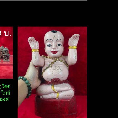
 ใคร
ไม่มี
0องค์