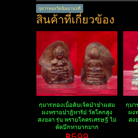
กุมารทองวัดนิมมานรดี
สินค้าที่เกี่ยวข้อง
กุมารทองเนื้อดินเจ็ดป่าช้าผสม
กุมา
ผงพรายปาฏิหาริย์​ วัดโคกสูง
ผงพ
สงขลา รุ่น พรายโคตรเศรษฐี​ ไม่
สงข
ตัดปีกหายากมาก
฿599