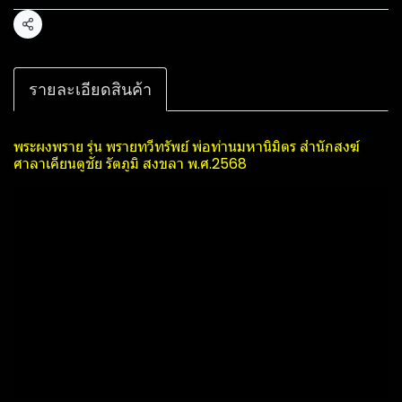
แชร์
รายละเอียดสินค้า
พระ​ผงพราย​ รุ่น พรายทวีทรัพย์​ พ่อท่านมหานิ​มิตร​ สำนักสงฆ์​
ศาลา​เคียน​ตู​ชัย​ รัตภูมิ​ สงขลา​ พ.ศ.2568