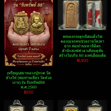
พระผงกระดูก​ผี​สมเด็จไพ่
ตอง(แจกคนช่วยงานวัด)หา
ยาก พ่อท่านมหานิ​มิตร​
สำนักสงฆ์​ศาลา​เคียน​ตู​ชัย​
สร้างไม่เกิน 80 องค์เลี่ยมเดิม
฿1,900
เหรียญเสมาหลวงปู่ทวด วัด​
ช้าง​ให้​ (พ่อท่านเขียว วัด​ห้วย​
เงาะ​) รุ่น รับ​ทรัพย์​88​
พ.ศ.2560
฿250