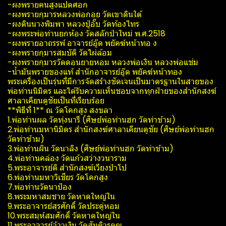
-ผงพรายคนสูงแปดศอก
-ผงพรายกุมารหลวงพ่อกอย วัดเขาดินใต้
-ผงดินนางพิมพา หลวงปู่อั๊บ วัด​ท้อง​ไทร​
-ผงพระพ่อท่านยกห้อง วัดสลักป่าใหม่ พ.ศ.2518
-ผงพรายอาถรรพ์​ อาจารย์อู๊ด​ พยัคฆ์​หน้า​ทอ ง​
-ผงพรายกุมารสมบัติ วัดไผ่​ล้อม​
-ผงพรายกุมารวัดดอนยายหอม หลวงพ่อเงิน หลวงพ่อแช่ม
-น้ำมันพรายของแท้ สำนักอาจารย์​อู๊ด​ พยัคฆ์​หน้า​ทอง​
พระเครื่องเป็นรุ่นที่มีการจัดสร้างชัดเจนเป็นมาตรฐาน​ในสายของ
พ่อท่านนิ​มิตร​ และได้รับความเห็นชอบจากทุกฝ่าย​ของสำนักสงฆ์​
ศาลาเคียน​ตู​ชัย​เป็นที่เรียบร้อย
**พิธีที่ 1** ณ วัดโคกสูง สงขลา
1.พ่อท่านผล วัดทุ่งนารี (ศิษย์​พ่อท่านฮก วัดท่าข้าม)
2.พ่อท่านมหานิมิตร สำนักสงฆ์​ศาลา​เคียน​ตู​ชัย (ศิษย์​พ่อท่านฮก
วัดท่าข้าม)
3.พ่อท่านผิน วัดนาลิง (ศิษย์​พ่อท่านฮก วัดท่าข้าม)
4.พ่อท่านคล่อง วัดแก้วสว่างวนาราม
5.พระอาจารย์ติ สำนักสงฆ์เวียงป่าโป
6.พ่อท่านมหาวิเชียร วัดโคกสูง
7.พ่อท่านวัดนาป๋อง
8.พระมหาสมชาย วัดหาดใหญ่ใน
9.พระอาจารย์สุรศักดิ์ วัดประดู่หอม
10.พระสมุห์สมศักดิ์ วัดหาดใหญ่ใน
11.พระอาจารย์จ้าวเงิน วัดสันติวรคุณ