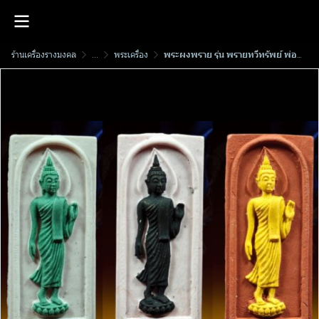
ร้านเครื่องรางมงคล
...
พระเครื่อง
พระ​ผงพราย​ รุ่น พรายทวีทรัพย์​ พ่อท่านมหานิ​มิตร​ สำนักสงฆ์​ศาลา​เคียน​ตู​ชัย​ รัตภูมิ​ สงขลา​ พ.ศ.2568