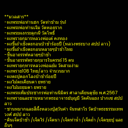
**มวลสาร**
-ผงพระพ่อท่านฮก วัดท่าข้าม รุ่น1
-ผงพระพ่อท่านเจิม วัดหอยราก
-ผงพระผง​กระดูก​wี วัดโพธิ์​
-ผงพรายกุมารหลวงพ่อเต๋ คงทอง
-ผงขี้เถ้า​เชิงตะกอนป่าช้าร้อยปี (หลวงพระบาง สปป ลาว)
-ผงขี้เถ้าเชิงตะกอนหลายๆป่าช้าไทย
-ชิ้นอาถรรพ์​หลายๆป่าช้า
-ชิ้นอาถรรพ์​พรายกุมารในครรถ์​ 15 ตน
-ผงพรายกุทารหลวงพ่อแย้ม วัดสามง่าม
-ผงพราย108 ไทย/ลาว จำนวนมาก
-ผงตะปูตอกโลงป่าช้าร้อยปี
-ผงไม้ตะเคียนตา ยพราย
-ผงไม้มะยมตา ยพราย
-ผงพระเพิ่ม​ประชากร​พ่อท่านนิ​มิตร​ ศาลาเคียน​ตู​ชัย​ พ.ศ.2567
-ผงพรายและชานหมากพระอาจารย์บุญมี วัด​คัน​แยง​ ปากเซ สปป
ลาว
-ชานหมากและสีผึ้งหลวงปู่สุวันคำ จันทสาโร​ วัด​ป่า​พระ​ธ​รร​มเทพ​
วงศ์​ สปป ลาว
-ดินเจ็ดป่าช้า /เจ็ดไร่ /เจ็ดนา /เจ็ดท่าน้ำ /เจ็ดถ้ำ /เจ็ดขุยปู และ
อื่นๆ