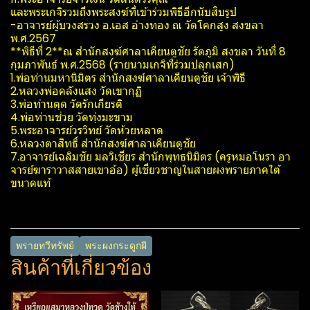
และพระเกจิรวมถึงพระสงฆ์​ที่เข้าร่วมพิธีอีกนับสิบรูป
-อาจารย์ผู้บวงสรวง​ อ.​เอส อ่างทอง ณ วัดโคกสูง สงขลา
พ.ศ.2567
**พิธีที่ 2**ณ สำนักสงฆ์​ศาลา​เคียน​ตู​ชัย​ รัตภูมิ​ สงขลา​ วันที่ 8
กุมภาพันธ์​ พ.ศ.2568 (รายนามเกจิที่ร่วมปลุกเสก)
1.พ่อท่านมหานิ​มิตร​ สำนักสงฆ์​ศาลา​เคียน​ตู​ชัย​ เจ้าพิธี
2.หลวงพ่อคลังแสง วัดเขา​กุฏิ
3.พ่อท่านตุด วัดรักเกียรติ
4.พ่อท่านช่วย วัดทุ่งมะขาม
5.พระอาจารย์​วรวิทย์​ วัดห้วยหลาด
6.หลวงตาสิทธิ์​ สำนักสงฆ์​ศาลา​เคียน​ตู​ชัย
7.อาจารย์เฉลิม​ชัย มล​วิเชียร​ สำนักพุทธ​นิ​มิตร​ (ครูหมอโนรา อา
จารย์ฆาราวาสสายเขาอ้อ) ผู้เชี่ยวชาญในสายผงพรายภาคใต้
ขนาดแท้
พรายทวีทรัพย์​
พระผงกระดูกผี
สินค้าที่เกี่ยวข้อง