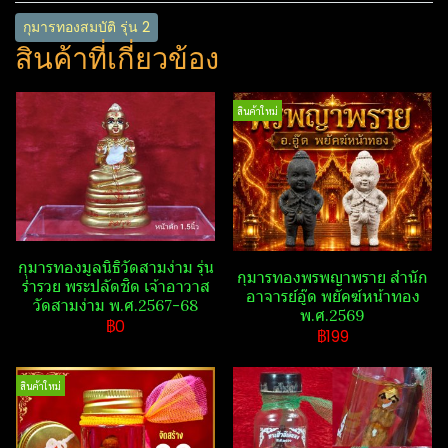
กุมารทองสมบัติ​ รุ่น 2
สินค้าที่เกี่ยวข้อง
สินค้าใหม่
กุมารทองมูลนิธิ​วัดสามง่าม รุ่น
กุมารทองพรพญาพราย สำนัก​
ร่ำรวย พระปลัดชิด เจ้าอาวาส
อาจารย์​อู๊ด​ พยัคฆ์​หน้า​ทอง​
วัดสามง่าม พ.ศ.2567-68
พ.ศ.2569
฿0
฿199
สินค้าใหม่