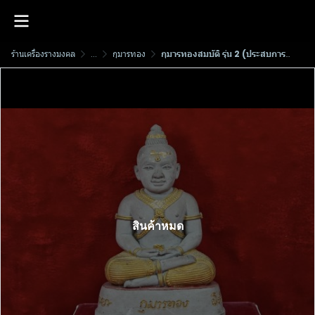
ร้านเครื่องรางมงคล
...
กุมารทอง
กุมารทองสมบัติ​ รุ่น 2 (ประสบการณ์คนอวดผี)​ พ.ศ.2546 หลวงพ่อพูล​ วัด​ไผ่​ล้อม​ จ.นครปฐม​ (ดินเจ็ดป่าช้า)
สินค้าหมด