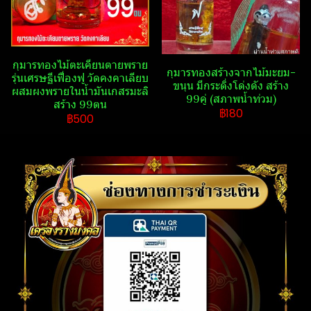
กุมารทองไม้ตะเคียนตายพราย
กุมารทองสร้างจากไม้มะยม-
รุ่นเศรษฐีเฟื่องฟู วัดคงคาเลียบ
ขนุน มีกระดิ่งโด่งดัง สร้าง
ผสมผงพรายในน้ำมันเกสรมะลิ
99คู่ (สภาพน้ำท่วม)
สร้าง 99ตน
฿180
฿500