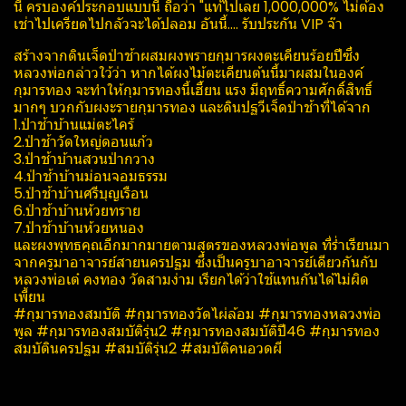
นี้ ครบองค์ประกอบ​แบบนี้ ถือว่า "แท้ไปเลย 1,000,000% ไม่ต้อง
เช่าไปเครียดไปกลัวจะได้ปลอม อันนี้.... รับประกัน​ VIP จ๊า
สร้างจากดินเจ็ดป่าช้าผสมผงพรายกุมารผงตะเคียนร้อยปีซึ่ง
หลวงพ่อกล่าวใว้ว่า หากได้ผงไม้ตะเคียนต้นนี้มาผสมในองค์
กุมารทอง จะทำให้กุมารทองนี้เฮี้ยน แรง มีฤทธิ์​ความศักดิ์สิทธิ์​
มากๆ บวกกับผงะรายกุมารทอง และดินปฐวี​เจ็ดป่าช้าที่ได้จาก
1.ป่าช้าบ้านแม่ตะไคร้
2.ป่าช้าวัดใหญ่ดอนแก้ว
3.ป่าช้าบ้านสวนป่ากวาง
4.ป่าช้าบ้านม่อนจอมธรรม
5.ป่าช้าบ้านศรีบุญเรือน
6.ป่าช้าบ้านห้วยทราย
7.ป่าช้าบ้านห้วยหนอง
และผงพุทธคุณ​อีกมากมายตามสูตรของหลวงพ่อพูล​ ที่ร่ำเรียนมา
จากครูมาอาจารย์สายนครปฐม ซึ่งเป็นครูบาอาจารย์เดียวกันกับ
หลวงพ่อเต๋ คงทอง วัดสามง่าม เรียกได้ว่าใช้แทนกันได้ไม่ผิด
เพี้ยน
#กุมารทองสมบัติ #กุมารทองวัดไผ่ล้อม​ #กุมารทองหลวงพ่อ
พูล #กุมารทองสมบัติรุ่น2 #กุมารทองสมบัติปี46 #กุมารทอง
สมบัตินครปฐม #สมบัติรุ่น2 #สมบัติคนอวดผี