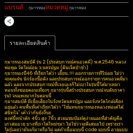
แบรนด์:
หมวดหมู่:
กุมารทอง
กุมารทอง
แชร์
รายละเอียดสินค้า
กุมารทองสมบัติ​ รุ่น 2 (ประสบการณ์คนอวดผี)​ พ.ศ.2546 หลวง
พ่อพูล​ วัด​ไผ่​ล้อม​ จ.นครปฐม​ (ดินเจ็ดป่าช้า)
กุมารทองปี46 ที่เรียกได้ว่า เฮี้ยน..!!! ออกรายการทีวีบ่อย ไม่ว่า
จะคุณฝน นักร้องชื่อดัง และประสบการณ์​ออกรายการคนอวดผีมา
แล้ว และจากประสบการณ์​ที่เจอเองก็ไม่เบาในรุ่นนี้ได้มาเหมา
หอนทั้งซอยตอนเที่ยงๆ กุมารรุ่นนี้สร้างประสบการณ์​จนดันราคา
รุ่น1 จนแพงมากในตอนนี้
กุมารสมบัติ​ มีเชื่อเสียงในจังหวัด​นครปฐม ​และจังหวัดใกล้เคียง​
อยู่แล้ว คนพื้นที่เค้าเรียกได้ว่า "ใช้แทนกุมารทองหลวงพ่อเต๋ได้
สนิทใจ" เค้าว่ากันยังงี้นะ
องค์นี้หน้าตัก 4นิ้ว สูง 7นิ้ว สวยแชมป์แท้ดูง่ายและที่สำคัญคือ
เก่าสมอายุ บางทีเราได้ใหม่ๆมา ไม่ใช่ว่าจะดีเสมอไป เพราะเรา
ไม่รู้เลยว่ามันเก๊มาหรือไม่ แต่ถ้าเนื้อแบบนี้ code แบบนี้ อายุแบบ