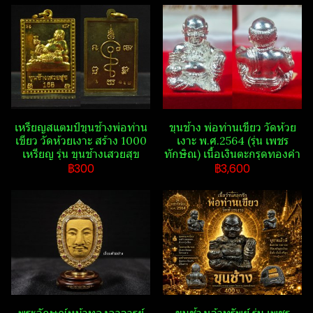
เหรียญสแตมป์​ขุนช้างพ่อท่าน
ขุนช้าง พ่อท่านเขียว วัดห้วย
เขียว วัดห้วยเงาะ สร้าง 1000
เงาะ พ.ศ.2564 (รุ่น เพชร
เหรียญ รุ่น ขุนช้างเสวยสุข​
ทักษิณ​) เนื้อเงินตะกรุดทองคำ
฿300
฿3,600
พระลักษณ์​หน้าทองอาจารย์​
ขุนช้างเจ้าทรัพย์ รุ่น เพชร