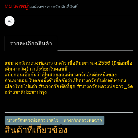
หมวดหมู่:
องค์เทพ นางกวัก ศักดิ์สิทธิ์
แชร์
รายละเอียดสินค้า
แม่นางกวักหลวงพ่อฉาว เก​สโร​ เนื้อดินเผา พ.ศ.2556 (มีซ่อมมือ
เดิมจากวัด) กำลังนิยมในตอนนีั
สมัยก่อนเชื่อกันว่าเป็นสุดยอดแม่นางกวักอันดับหนึ่งของ
กำแพงแสน ในตอนนี้เค้าเชื่อกันว่าเป็นนางกวักอันดับต้นๆของ
เมืองไทยไปแล้ว #นางกวักที่ดีที่สุด #นางกวักหลวงพ่อฉาว_วัด
สว่างชาติประชาบำรุง
นางกวักหลวงพ่อฉาว เก​สโร​
นางกวักหลวงพ่อฉาว
สินค้าที่เกี่ยวข้อง