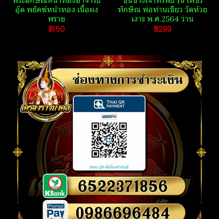
อู๊ด​ พยัคฆ์​หน้า​ทอง​ เนื้อผง
ทักษิณ พ่อท่านเขียว วัดห้วย
พราย
เงาะ พ.ศ.2564 ว่าน
฿150
฿299