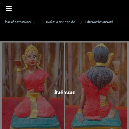
ร้านเครื่องรางมงคล
...
องค์เทพ นางกวัก ศักดิ์สิทธิ์
แม่นางกวักหลวงพ่อฉาว เก​สโร​ เนื้อดินเผา พ.ศ.2556 (มีซ่อมมือเดิมจากวัด) กำลังนิยมในตอนนีั
สินค้าหมด