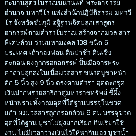
กะบานสูตรโบราณขนานแท้ พระอาจารย์
อำนาจ มหาวีโร แห่งสำนักปฏิบัติธรรม มหาวี
โร จังหวัดชัยภูมิ อฐิฐานจิตปลุกเสกสูตร
อาถรรพ์ตามตำราโบราณ สร้างจากมวล สาร
พิเศษล้วน ว่านมหามงคล 108 ชนิด 5
ประเทศ เถ้ากองฟอน ดินป่าช้า ดินเชิง
ตะกอน ผงลูกกรอกอถรรพ์ ปั้นมือจารพระ
คาถาปลุกลงในเนื้อมวลสาร ขนาดบูชาหน้า
ตัก 5 นิ้ว สูง 9 นิ้ว ตรงตามตำรา อุดตะกรุด
เงินปากพรายสาริกาคู่มหาราชทรัพย์ ขี้ผึ้ง
หน้าพรายทั้งกลมอุดที่ใต้ฐานบรรจุในขวด
แก้ว ผงมวลสารลูกกรอกล้วน 9 ตน บรรจุขวด
อุดที่ใต้ฐาน บูชาไม่ยุ่งยากเรียก กินเรียกใช้
งาน ไม่มีเวลาวางเงินไว้ให้หากินเอง บูชาน้ำ