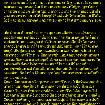
มหาราชทรัพย์ ขี้ผึ้งหน้าพรายทั้งกลมอุดที่ใต้ฐานบรรจุในขวดแก้ว
ผงมวลสารลูกกรอกล้วน 9 ตน บรรจุขวดอุดที่ใต้ฐาน บูชาไม่ยุ่ง
ยากเรียก กินเรียกใช้งาน ไม่มีเวลาวางเงินไว้ให้หากินเอง บูชาน้ำ
แดง ขนมหวาน อยากให้เฮี้ยนๆมีวิธิเคล็ดลับให้ตามใบฝอย มีโค๊ด
(อ) และหมายเลขทุกตน กุมารทอง มหาวีโร 9 สร้างน้อย 99 องค์
เปิดตำนาน ตุ๊กตาเศียรกะบาน สุดยอดเคล็ดวิชาการสร้างกุมาร
ทองในสมัยกรุงศรีอยุธยาที่อาถรรพ์มากที่สุดใน ยุคนั้น ได้สืบสาน
มาตั้งแต่โบบราณจะถูกจารึกไว้ในยามประเทศอีกครั้ง โดยพระ
อาจารย์อำนาจ มหาวีโร แห่งสำ นักปฎิบัติธรรม มหาวีโร จังหวัด
ชัยภูมิ เป็นผู้เมตตาออกแบบและจัดหามวลสารในการจัดสร้าง
กุมารทอง มหาวีโร รุ่น 9 นี้และการปั้นแบบดดยช่างวิทยา บรมครู
พุทธศิลป์แห่งเพาะช่างในยุคนี้ ด้วยศาสตร์และศิลป์ผสมผสานกัน
อย่างลงตัว จึงทำให้กุมารทอง มหาวีโร รุ่น 9 นี้มีความเป็น
เอกลักษณ์เฉพาะตัวไม่เหมือนใคร ปลุกเสกเรียกธาตุเรียกนามที
ละองค์จนเกิดอิทธิ์ จุติในมหาฤกษ์จนเกิดมหาพุทธานุภาพอันเป็น
มหามงคลจุติยิ่ง
ตุ๊กตา เศียรกะบาน หรือกุมารทอง มหาวีโร รุ่น 9 นี้สร้างจากดินใน
เทวสถานอันศักดิ์สิทธิ์ในประเทศต่างๆเช่น มาเลเซีย สิงค์โปร
ฮ่องกง จีน ฯลฯ ที่พระอาจารย์อำนาจ มหาวีโร ได้ออกธุดงค์ไป
โปรดญาติโยมทำพิธีบวงสรวงเป็น มวลสารดินพระธาตุ 9 แผ่นดิน
ดินรอยประทับพญานาคมหาคงคาแห่งลุ่มน้ำโขง ผงคชสารพันปี
กำจัดกำจายมงคล ผงไม้คานโบสถ์เก่า ผงตะเคียนสองพี่น้องอายุ