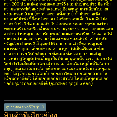
กว่า 200 ปี ปูนเปลือกหอยเสกเสาร์5 ผสมปูนขึ้นรูปด้วย มือ เพิ่ม
ความอาถรรพ์ด้วยผงเหล็กตะแกรงเชิงตะกอนมหาเฮี้ยนโบราณ
ผงลูกกรอก 9 ตน (จากนางพรายทั้งกลม) น้ำมันพรายเชิง
ตะกอน9ป่าช้า ขี้ผึ้งหน้าพราย เถ้าเชิงตะกอนเด็ก 9 ตน ดินโป่ง
ป่าช้า 9 ท่า 9 วัด คลุกเคล้า กับว่านมหามงคลต่างๆเช่น ผงว่าน
พญาเทครัว ผงสาริกาลิ้นทอง ผงว่านจูงนาง ว่านพญาขุนแผนแสน
สะท้าน ว่านพญากาฝากรัก บูชาด้านเมตตามหานิยม โชคลาภ ให้
บนบานด้วยของคาวหวาน น้ำแดง ขนม ของเล่น นำเข้าบ้านรับ
ขวัญด้วย ผ้าแพร 3 สี จุดธูป 16 ดอก บอกเจ้าที่ขออนุญาตนำ
กุมารทอง ตุ๊กตาเศียรกะบาน เข้ามาบูชาให้เป็นสิริมงคล ช่วย
ค้าขาย ร่ำรวย ไร้ภัยอันตราย ทั้งหมด ทั้งปวง การงานเจริญ
ก้าวหน้า ผู้ใหญ่รักใคร่เอ็นดู เป็นที่รักแก่ผู้พบเห็น เจรจาต่อรองให้
ได้กำไรไม่เสียเปรียบใคร เฝ้าบ้าน เฝ้าเรือนไม่ให้ผู้อื่นที่ไม่ได้รับ
อนุญาติเข้ามาในบ้านโดยเด็ดขาด และแนะนำคนในบ้านให้กุมาร
ทอง ได้รู้จักห้ามกวนใครก็บอกกล่าวได้เลย ก่อนออกจากบ้าน
หรือพกพาติดตัว ให้บอกบอกกล่าวชวนไปไหนหมั่นพูดบนบอก
ขอกับกุมารทองบ่อยๆยิ่งดี (กุมารทอง จุดธูป 5 ดอก)
กุมารทอง มหาวีโร รุ่น 9
สินค้าที่เกี่ยวข้อง