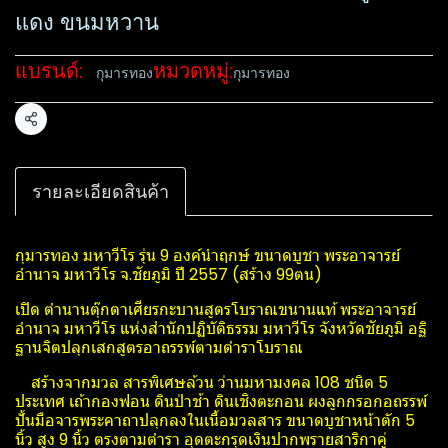
แดง ขนมหวาน
แบรนด์:
หมวดหมู่:
กุมารทอง
กุมารทอง
แชร์
รายละเอียดสินค้า
กุมารทอง มหาวีโร รุ่น 9 องค์นำฤกษ์ ขนาดบูชา พระอาจารย์
อำนาจ มหาวีโร จ.ชัยภูมิ ปี 2557 (สร้าง 99ตน)
เปิด ตำนานตุ๊กตาเศียรกะบานสูตรโบราณขนานแท้ พระอาจารย์
อำนาจ มหาวีโร แห่งสำนักปฏิบัติธรรม มหาวีโร จังหวัดชัยภูมิ อฐิ
ฐานจิตปลุกเสกสูตรอาถรรพ์ตามตำราโบราณ
สร้างจากมวล สารพิเศษล้วน ว่านมหามงคล 108 ชนิด 5
ประเทศ เถ้ากองฟอน ดินป่าช้า ดินเชิงตะกอน ผงลูกกรอกอถรรพ์
ปั้นมือจารพระคาถาปลุกลงในเนื้อมวลสาร ขนาดบูชาหน้าตัก 5
นิ้ว สูง 9 นิ้ว ตรงตามตำรา อุดตะกรุดเงินปากพรายสาริกาคู่