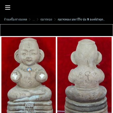
ร้านเครื่องรางมงคล
...
กุมารทอง
กุมารทอง มหาวีโร รุ่น 9 องค์นำฤกษ์ ขนาดบูชา พระอาจารย์อำนาจ มหาวีโร จ.ชัยภูมิ ปี 2557 (สร้าง 99ตน)