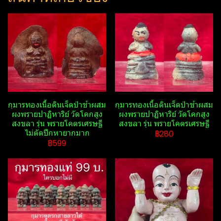
กุมารทองเนื้อดินเจ็ดป่าช้าผสม
กุมารทองเนื้อดินเจ็ดป่าช้าผสม
ผงพรายปาฏิหาริย์​ วัดโคกสูง
ผงพรายปาฏิหาริย์​ วัดโคกสูง
สงขลา รุ่น พรายโคตรเศรษฐี​
สงขลา รุ่น พรายโคตรเศรษฐี​
ไม่ตัดปีกหายากมาก
฿280
฿599