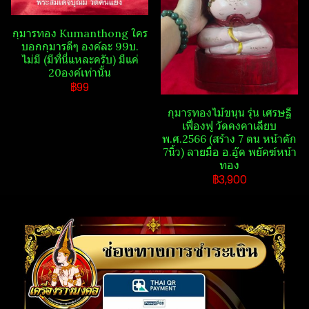
กุมารทอง Kumanthong​ ใคร
บอกกุมารดีๆ องค์ละ 99บ.
ไม่มี (มีที่นี่แหละครับ) มีแค่
20องค์เท่านั้น
฿99
กุมารทองไม้ขนุน รุ่น เศรษฐี​
เฟื่องฟู วัดคงคาเลียบ
พ.ศ.2566 (สร้าง 7 ตน หน้าตัก
7นิ้ว) ลายมือ อ.อู๊ด​ พยัคฆ์​หน้า​
ทอง
฿3,900