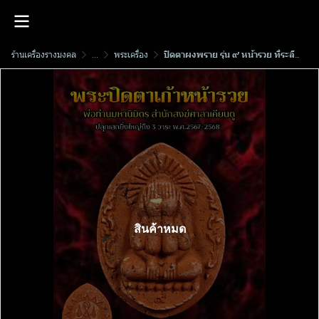
ร้านเครื่องรางมงคล
...
พระเครื่อง
ปิดตาผงพราย รุ่น ๙ หน้ารวย ที่ระลึก​งานทอดผ้าป่าสามัคคี​พ่อท่านมหานิ​มิตร​ สำนักสงฆ์​ศาลา​เคียน​ตู​ชัย​ รัตภูมิ​ พ.ศ.2568 (ผงแดง)
สินค้าหมด