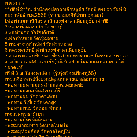
พ.ศ.2567
**พิธีที่ 2**ณ สำนักสงฆ์​ศาลา​เคียน​ตู​ชัย​ รัตภูมิ​ สงขลา​ วันที่ 8
กุมภาพันธ์​ พ.ศ.2568 (รายนามเกจิที่ร่วมปลุกเสก)
1.พ่อท่านมหานิ​มิตร​ สำนักสงฆ์​ศาลา​เคียน​ตู​ชัย​ เจ้าพิธี
2.หลวงพ่อคลังแสง วัดเขา​กุฏิ
3.พ่อท่านตุด วัดรักเกียรติ
4.พ่อท่านช่วย วัดทุ่งมะขาม
5.พระอาจารย์​วรวิทย์​ วัดห้วยหลาด
6.หลวงตาสิทธิ์​ สำนักสงฆ์​ศาลา​เคียน​ตู​ชัย
7.อาจารย์เฉลิม​ชัย มล​วิเชียร​ สำนักพุทธ​นิ​มิตร​ (ครูหมอโนรา อา
จารย์ฆาราวาสสายเขาอ้อ) ผู้เชี่ยวชาญในสายผงพรายภาคใต้
ขนาดแท้
พิธีที่ 3 ณ วัดคงคาเลียบ (รุ่นรุ่งเรือง​เฟื่องฟู​68)
พระเกจิอาจารย์นั่งปรกปลุกเสกสายเขาอ้อมากมาย
-พ่อท่านมหานิมิตร สำนักสงฆ์เคียนตูชัย
-พ่อท่านมงคล วัดสุวรรณคีรี
-พ่อท่านนูน วัดคงคาเลียบ
-พ่อท่าน วิเชียร วัดโคกสูง
-พ่อท่านพนธ์ วัดลอน พัทลุง
พระสวดพุทธาภิเษก
-พ่อท่านภัทร วัดดินลาน
-พระมหาสมชาย วัดหาดใหญ่ใน
-พระสมุห์สมศักดิ์ วัดหาดใหญ่ใน