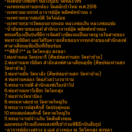
-ผงดินนางพิมพา หลวงปู่อั๊บ วัด​ท้อง​ไทร​
-ผงพระพ่อท่านยกห้อง วัดสลักป่าใหม่ พ.ศ.2518
-ผงพรายอาถรรพ์​ อาจารย์อู๊ด​ พยัคฆ์​หน้า​ทอ ง​
-ผงพรายกุมารสมบัติ วัดไผ่​ล้อม​
-ผงพรายกุมารวัดดอนยายหอม หลวงพ่อเงิน หลวงพ่อแช่ม
-น้ำมันพรายของแท้ สำนักอาจารย์​อู๊ด​ พยัคฆ์​หน้า​ทอง​
พระเครื่องเป็นรุ่นที่มีการจัดสร้างชัดเจนเป็นมาตรฐาน​ในสายของ
พ่อท่านนิ​มิตร​ และได้รับความเห็นชอบจากทุกฝ่าย​ของสำนักสงฆ์​
ศาลาเคียน​ตู​ชัย​เป็นที่เรียบร้อย
**พิธีที่ 1** ณ วัดโคกสูง สงขลา
1.พ่อท่านผล วัดทุ่งนารี (ศิษย์​พ่อท่านฮก วัดท่าข้าม)
2.พ่อท่านมหานิมิตร สำนักสงฆ์​ศาลา​เคียน​ตู​ชัย (ศิษย์​พ่อท่านฮก
วัดท่าข้าม)
3.พ่อท่านผิน วัดนาลิง (ศิษย์​พ่อท่านฮก วัดท่าข้าม)
4.พ่อท่านคล่อง วัดแก้วสว่างวนาราม
5.พระอาจารย์ติ สำนักสงฆ์เวียงป่าโป
6.พ่อท่านมหาวิเชียร วัดโคกสูง
7.พ่อท่านวัดนาป๋อง
8.พระมหาสมชาย วัดหาดใหญ่ใน
9.พระอาจารย์สุรศักดิ์ วัดประดู่หอม
10.พระสมุห์สมศักดิ์ วัดหาดใหญ่ใน
11.พระอาจารย์จ้าวเงิน วัดสันติวรคุณ
และพระเกจิรวมถึงพระสงฆ์​ที่เข้าร่วมพิธีอีกนับสิบรูป
-อาจารย์ผู้บวงสรวง​ อ.​เอส อ่างทอง ณ วัดโคกสูง สงขลา