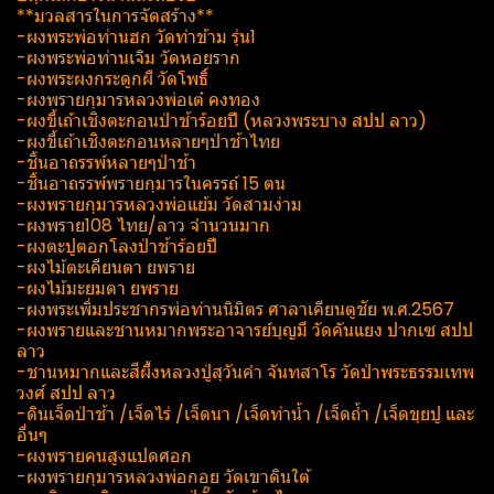
**มวลสารในการจัดสร้าง**
-ผงพระพ่อท่านฮก วัดท่าข้าม รุ่น1
-ผงพระพ่อท่านเจิม วัดหอยราก
-ผงพระผง​กระดูกผื วัดโพธิ์​
-ผงพรายกุมารหลวงพ่อเต๋ คงทอง
-ผงขี้เถ้า​เชิงตะกอนป่าช้าร้อยปี (หลวงพระบาง สปป ลาว)
-ผงขี้เถ้าเชิงตะกอนหลายๆป่าช้าไทย
-ชิ้นอาถรรพ์​หลายๆป่าช้า
-ชิ้นอาถรรพ์​พรายกุมารในครรถ์​ 15 ตน
-ผงพรายกุมารหลวงพ่อแย้ม วัดสามง่าม
-ผงพราย108 ไทย/ลาว จำนวนมาก
-ผงตะปูตอกโลงป่าช้าร้อยปี
-ผงไม้ตะเคียนตา ยพราย
-ผงไม้มะยมตา ยพราย
-ผงพระเพิ่ม​ประชากร​พ่อท่านนิ​มิตร​ ศาลาเคียน​ตู​ชัย​ พ.ศ.2567
-ผงพรายและชานหมากพระอาจารย์บุญมี วัด​คัน​แยง​ ปากเซ สปป
ลาว
-ชานหมากและสีผึ้งหลวงปู่สุวันคำ จันทสาโร​ วัด​ป่า​พระ​ธ​รร​มเทพ​
วงศ์​ สปป ลาว
-ดินเจ็ดป่าช้า /เจ็ดไร่ /เจ็ดนา /เจ็ดท่าน้ำ /เจ็ดถ้ำ /เจ็ดขุยปู และ
อื่นๆ
-ผงพรายคนสูงแปดศอก
-ผงพรายกุมารหลวงพ่อกอย วัดเขาดินใต้