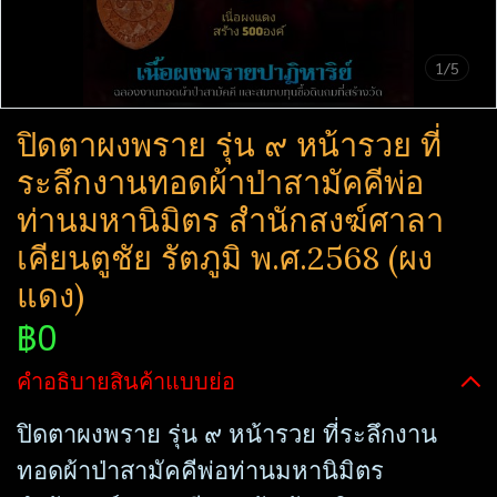
1/5
ปิดตาผงพราย รุ่น ๙ หน้ารวย ที่
ระลึก​งานทอดผ้าป่าสามัคคี​พ่อ
ท่านมหานิ​มิตร​ สำนักสงฆ์​ศาลา​
เคียน​ตู​ชัย​ รัตภูมิ​ พ.ศ.2568 (ผง
แดง)
฿0
คำอธิบายสินค้าแบบย่อ
ปิดตาผงพราย รุ่น ๙ หน้ารวย ที่ระลึก​งาน
ทอดผ้าป่าสามัคคี​พ่อท่านมหานิ​มิตร​