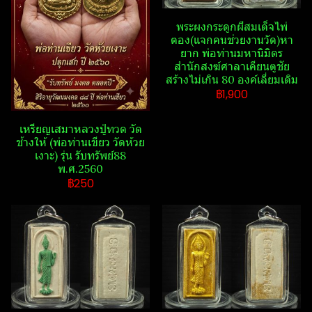
พระผงกระดูก​ผี​สมเด็จไพ่
ตอง(แจกคนช่วยงานวัด)หา
ยาก พ่อท่านมหานิ​มิตร​
สำนักสงฆ์​ศาลา​เคียน​ตู​ชัย​
สร้างไม่เกิน 80 องค์เลี่ยมเดิม
฿1,900
เหรียญเสมาหลวงปู่ทวด วัด​
ช้าง​ให้​ (พ่อท่านเขียว วัด​ห้วย​
เงาะ​) รุ่น รับ​ทรัพย์​88​
พ.ศ.2560
฿250