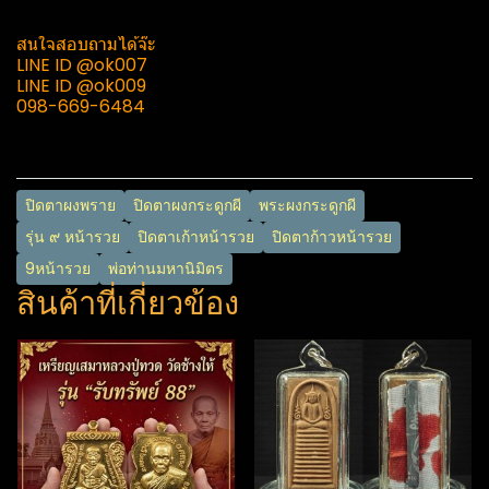
สนใจสอบถามได้จ๊ะ
LINE​ ID​ @ok007​
LINE​ ID​ @ok009​
098-669-6484
ปิดตาผงพราย
ปิดตาผงกระดูกผี
พระผงกระดูกผี
รุ่น ๙ หน้ารวย
ปิดตาเก้าหน้ารวย
ปิดตาก้าวหน้ารวย
9หน้ารวย
พ่อท่านมหานิ​มิตร​
สินค้าที่เกี่ยวข้อง