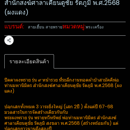
สำนักสงฆ์​ศาลา​เคียน​ตู​ชัย​ รัตภูมิ​ พ.ศ.2568
(ผงแดง)
แบรนด์:
หมวดหมู่:
สายเฮี้ยน สายพราย
พระเครื่อง
แชร์
รายละเอียดสินค้า
ปิดตาผงพราย รุ่น ๙ หน้ารวย ที่ระลึก​งานทอดผ้าป่าสามัคคี​พ่อ
ท่านมหานิ​มิตร​ สำนักสงฆ์​ศาลา​เคียน​ตู​ชัย​ รัตภูมิ​ พ.ศ.2568 (ผง
แดง)
ปลุกเสกทั้งหมด 3 วาระยิ่งใหญ่ (เสก 2ปี ) ตั้งแต่ปี 67-68
มวลสารในการจัดสร้างเดียวกันกับ
พระ​ผงพราย​ รุ่น พรายทวีทรัพย์​ พ่อท่านมหานิ​มิตร​ สำนักสงฆ์​
ศาลา​เคียน​ตู​ชัย​ รัตภูมิ​ สงขลา​ พ.ศ.2568 (สร้างพร้อมกัน) แต่
ปลุกเสกยาวนานถีงสองปี