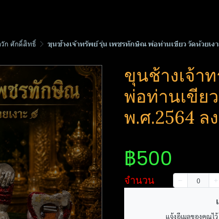
ก ศักดิ์สิทธิ์
ขุนช้างเจ้าทรัพย์ รุ่น เพชรทักษิณ พ่อท่านเขียว วัดห้วย
ขุนช้างเจ้าท
พ่อท่านเขียว
พ.ศ.2564 ล
฿500
จำนวน
เ
แจ้งอีเมลของคุณไว้