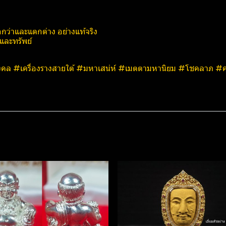
นือกว่าและแตกต่าง อย่างแท้จริง
และทรัพย์
งมงคล #เครื่องรางสายใต้ #มหาเสน่ห์ #เมตตามหานิยม #โชคลาภ #ค้