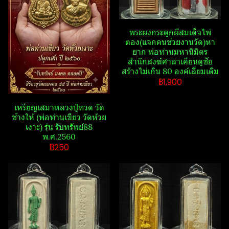
พระผงกระดูก​ผี​สมเด็จไพ่
ตอง(แจกคนช่วยงานวัด)หา
ยาก พ่อท่านมหานิ​มิตร​
สำนักสงฆ์​ศาลา​เคียน​ตู​ชัย​
สร้างไม่เกิน 80 องค์เลี่ยมเดิม
฿1,900
เหรียญเสมาหลวงปู่ทวด วัด​
ช้าง​ให้​ (พ่อท่านเขียว วัด​ห้วย​
เงาะ​) รุ่น รับ​ทรัพย์​88​
พ.ศ.2560
฿250