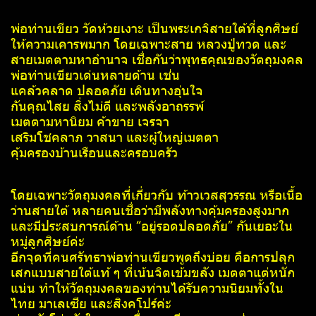
พ่อท่านเขียว วัดห้วยเงาะ เป็นพระเกจิสายใต้ที่ลูกศิษย์
ให้ความเคารพมาก โดยเฉพาะสาย หลวงปู่ทวด และ
สายเมตตามหาอำนาจ เชื่อกันว่าพุทธคุณของวัตถุมงคล
พ่อท่านเขียวเด่นหลายด้าน เช่น
แคล้วคลาด ปลอดภัย เดินทางอุ่นใจ
กันคุณไสย สิ่งไม่ดี และพลังอาถรรพ์
เมตตามหานิยม ค้าขาย เจรจา
เสริมโชคลาภ วาสนา และผู้ใหญ่เมตตา
คุ้มครองบ้านเรือนและครอบครัว
โดยเฉพาะวัตถุมงคลที่เกี่ยวกับ ท้าวเวสสุวรรณ หรือเนื้อ
ว่านสายใต้ หลายคนเชื่อว่ามีพลังทางคุ้มครองสูงมาก
และมีประสบการณ์ด้าน “อยู่รอดปลอดภัย” กันเยอะใน
หมู่ลูกศิษย์ค่ะ
อีกจุดที่คนศรัทธาพ่อท่านเขียวพูดถึงบ่อย คือการปลุก
เสกแบบสายใต้แท้ ๆ ที่เน้นจิตเข้มขลัง เมตตาแต่หนัก
แน่น ทำให้วัตถุมงคลของท่านได้รับความนิยมทั้งใน
ไทย มาเลเซีย และสิงคโปร์ค่ะ