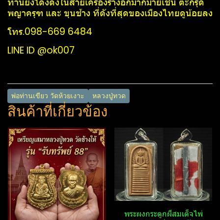
ท่านยังโด่งดังในสายเครื่องรางอีกมากมายเช่น ตะกรุด
พญาครุฑ​ และ ขุนช้าง ที่ดังที่สุดของเมืองไทยดูน้อยลง
โทร.098-669 6484
LINE ID @ok007
พ่อท่านเขียว วัดห้วยเงาะ
หลวงปู่ทวด
สินค้าที่เกี่ยวข้อง
พระผงกระดูก​ผี​สมเด็จไพ่