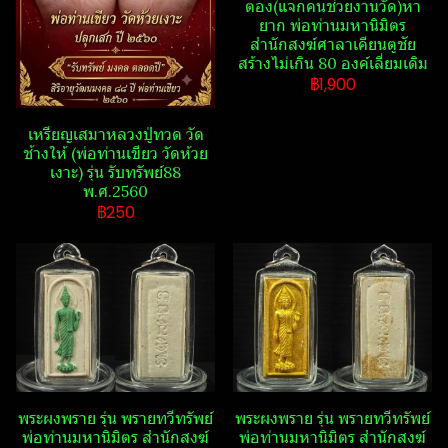
ตอง(แจกคนช่วยงานวัด)หา
ยาก พ่อท่านมหานิ​มิตร​
สำนักสงฆ์​ศาลา​เคียน​ตู​ชัย​
สร้างไม่เกิน 80 องค์เลี่ยมเดิม
฿1,900
เหรียญเสมาหลวงปู่ทวด วัด​
ช้าง​ให้​ (พ่อท่านเขียว วัด​ห้วย​
เงาะ​) รุ่น รับ​ทรัพย์​88​
พ.ศ.2560
฿250
พระ​ผงพราย​ รุ่น พรายทวีทรัพย์​
พระ​ผงพราย​ รุ่น พรายทวีทรัพย์​
พ่อท่านมหานิ​มิตร​ สำนักสงฆ์​
พ่อท่านมหานิ​มิตร​ สำนักสงฆ์​