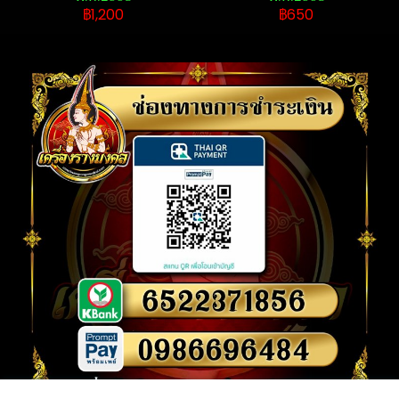
฿1,200
฿650