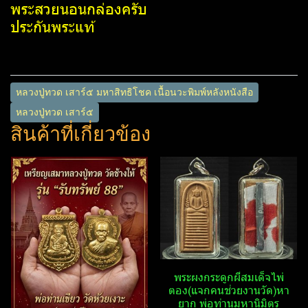
พระสวยนอนกล่องครับ
ประกันพระแท้
หลวงปู่ทวด เสาร์๕ มหาสิทธิโชค เนื้อนวะพิมพ์หลังหนังสือ
หลวงปู่ทวด เสาร์๕
สินค้าที่เกี่ยวข้อง
พระผงกระดูก​ผี​สมเด็จไพ่
ตอง(แจกคนช่วยงานวัด)หา
ยาก พ่อท่านมหานิ​มิตร​