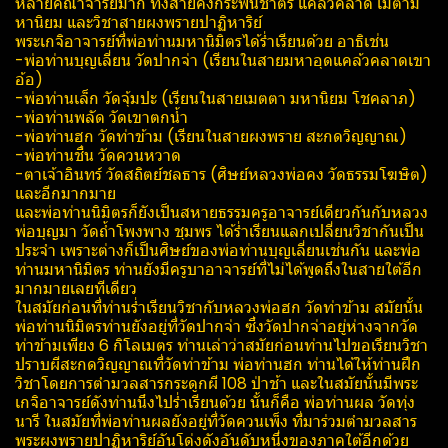
หลายคณาจารย์มาก ทั้งสายคงกระพันชาตรี แคล้วคลาด เมตาม
หานิยม และวิชาสายผงพรายปาฏิหาริย์
พระเกจิอาจารย์ที่พ่อท่านมหานิมิตรได้ร่ำเรียนด้วย อาธิเช่น
-พ่อท่านบุญเลี่ยน วัดปากจ่า (เรียนในสายมหาอุดแคล้วคลาดเขา
อ้อ)
-พ่อท่านเล็ก วัดจุ้มปะ (เรียนในสายเมตตา มหานิยม โชคลาภ)
-พ่อท่านพลัด วัดเขาตกน้ำ
-พ่อท่านฮก วัดท่าข้าม (เรียนในสายผงพราย สะกดวิญญาณ)
-พ่อท่านชื่น วัดควนหวาด
-ตาเจ้าอินทร์ วัดสถิตย์ชลธาร (ศิษย์หลวงพ่อคง วัดธรรมโฆษิต)
และอีกมากมาย
และพ่อท่านนิมิตรก็ยังเป็นสหายธรรมครูอาจารย์เดียวกันกับหลวง
พ่อบุญมา วัดถ้ำโพงพาง ชุมพร ได้ร่ำเรียนแลกเปลี่ยนวิชากันเป็น
ประจำ เพราะต่างก็เป็นศิษย์ของพ่อท่านบุญเลี่ยนเช่นกัน และพ่อ
ท่านมหานิมิตร ท่านยังมีครูบาอาจารย์ที่ไม่ได้พูดถึงในสายใต้อีก
มากมายเลยทีเดียว
ในสมัยก่อนที่ท่านร่ำเรียนวิชากับหลวงพ่อฮก วัดท่าข้าม สมัยนั้น
พ่อท่านนิมิตรท่านยังอยู่ที่วัดปากจ่า ซึ่งวัดปากจ่าอยู่ห่างจากวัด
ท่าข้ามเพียง 6 กิโลเมตร ท่านเล่าว่าสมัยก่อนท่านไปขอเรียนวิชา
ปราบผีสะกดวิญญาณที่วัดท่าข้าม พ่อท่านฮก ท่านได้ให้ท่านฝึก
วิชาโดยการตำมวลสารกระดูกผี 108 ป่าช้า และในสมัยนั้นมีพระ
เกจิอาจารย์ดังท่านนึงไปร่ำเรียนด้วย นั้นก็คือ พ่อท่านผล วัดทุ่ง
นารี ในสมัยที่พ่อท่านผลยังอยู่ที่วัดควนเพ็ง ที่มาร่วมตำมวลสาร
พระผงพรายปาฏิหาริย์อันโด่งดังอันดับหนึ่งของภาคใต้อีกด้วย