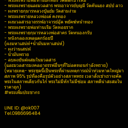
- พระผงพรายพ่อท่านยกห้อง วัดสลักป่าใหม่
- พระผงพรายและมวลสาร พระอาจารย์บุญมี วัดคันแยง สปป ลาว
- ผงพรายกุมารหลวงปู่แย้ม วัดสามง่าม
- พระผงพรายหลวงพ่อเต๋ คงทอง
- ผงมวลสารอาถรรพ์อาจารย์อู๊ด พยัคฆ์หน้าทอง
- พระผงพรายพ่อท่านเจิม วัดหอยราก
- พระผงพรายกุมารหลวงพ่อสาคร วัดหนองกรับ
- หนังกลองเพลแตกร้อยปี
(ผงมหาเสน่ห์+น้ำมันมหาเสน่ห์)
- ผงว่านเสน่ห์
- น้ำมันพราย
- ลบผงยันต์ผสมในมวลสาร
(และมวลสารมงคลอาถรรพ์อื่นๆที่ไม่ลดทอนกำลังพราย)
(หมายเหตุ- พระชุดนี้เป็นพระที่ผ่านเหตุการณ์​น้ำท่วมหาดใหญ่มา
สภาพ 95% รูปที่ลงคือรูปตัวอย่างสภาพพระ เวลาสั่งเช่าเราจะคัด
พระในสภาพเดียวกันใก้ พระไม่มีหักไม่มีซ่อม สภาพดีน่าสะสมใน
ราคาถูก)
#พระเพิ่มประชากร
LINE​ ID: @ok007
Tel.0986696484​