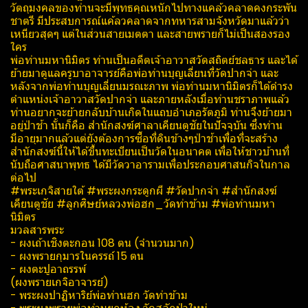
วัตถุมงคลของท่านจะมีพุทธคุณหนักไปทางแคล้วคลาดคงกระพัน
ชาตรี มีประสบการณ์แค้ลวคลาดจากทหารสามจังหวัดมาแล้วว่า
เหนียวสุดๆ แต่ในส่วนสายเมตตา และสายพรายก็ไม่เป็นสองรอง
ใคร
พ่อท่านมหานิมิตร ท่านเป็นอดีตเจ้าอาวาสวัดสถิตย์ชลธาร และได้
ย้ายมาดูแลครูบาอาจารย์คือพ่อท่านบุญเลี่ยนที่วัดปากจ่า และ
หลังจากพ่อท่านบุญเลี่ยนมรณะภาพ พ่อท่านมหานิมิตรก็ได้ดำรง
ตำแหน่งเจ้าอาวาสวัดปากจ่า และภายหลังเมื่อท่านชราภาพแล้ว
ท่านอยากจะย้ายกลับบ้านเกิดในแถบอำเภอรัตภูมิ ท่านจึงย้ายมา
อยู่ป่าช้า นั้นก็คือ สำนักสงฆ์ศาลาเคียนตูชัยในปัจจุบัน ซึ่งท่าน
มีอายุมากแล้วแต่ยังต้องการซื้อที่ดินข้างๆป่าช้าเพื่อที่จะสร้าง
สำนักสงฆ์นี้ให้ได้ขึ้นทะเบียนเป็นวัดในอนาคต เพื่อให้ชาวบ้านที่
นับถือศาสนาพุทธ ได้มีวัดวาอารามเพื่อประกอบศาสนกิจในกาล
ต่อไป
#พระเกจิสายใต้ #พระผงกระดูกผี #วัดปากจ่า #สำนักสงฆ์
เคียนตูชัย #ลูกศิษย์หลวงพ่อฮก_วัดท่าข้าม #พ่อท่านมหา
นิมิตร
มวลสารพระ
- ผงเถ้าเชิงตะกอน 108 ตน (จำนวนมาก)
- ผงพรายกุมารในครรถ์ 15 ตน
- ผงตะปูอาถรรพ์
(ผงพรายเกจิอาจารย์)
- พระผงปาฏิหาริย์พ่อท่านฮก วัดท่าข้าม