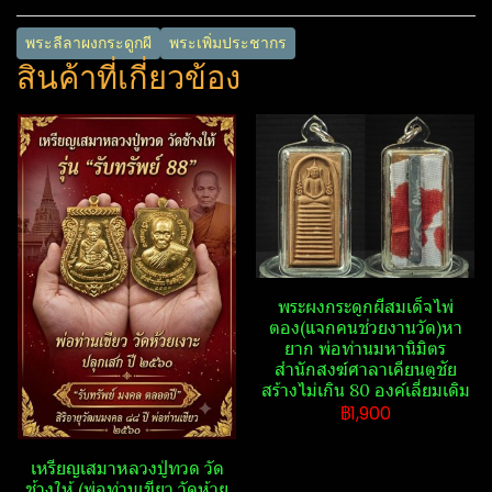
พระลีลาผงกระดูกผี
พระเพิ่มประชากร
สินค้าที่เกี่ยวข้อง
พระผงกระดูก​ผี​สมเด็จไพ่
ตอง(แจกคนช่วยงานวัด)หา
ยาก พ่อท่านมหานิ​มิตร​
สำนักสงฆ์​ศาลา​เคียน​ตู​ชัย​
สร้างไม่เกิน 80 องค์เลี่ยมเดิม
฿1,900
เหรียญเสมาหลวงปู่ทวด วัด​
ช้าง​ให้​ (พ่อท่านเขียว วัด​ห้วย​