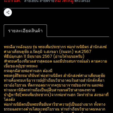
แบรนด์:
หมวดหมู่:
สายเฮี้ยน สายพราย
พระเครื่อง
แชร์
รายละเอียดสินค้า
พระลีลาหลังแบบ รุ่น พระเพิ่มประชากร พ่อท่านนิ​มิตร​ สำนักสงฆ์
ศาลาเคียนตูชัย อ.รัตภูมิ จ.สงขลา (รุ่นแรก) พ.ศ.2567
พิธีปลุกเสก 11 มิถุนายน 2567 (อ่านให้จบนะครับ)
#พระเครื่องที่มวลสารสุดยอด และมีประสบการณ์แล้ว ตามความ
เชื่อของผู้บูชาพระผง
กระดูกผีสายพ่อท่านฮก ต้องมี
พระครูสิริธรรมาภินันท์ พ่อท่านนิมิตร สำนักสงฆ์ศาลาเคียนตูชัย
ท่านคือพระเกจิอาจารย์ผู้ร่ำเรียนวิชาอาคมในสายสำนักตักศิลา
เขาอ้อโบราณ ที่ตกทอดมาจากครูบาอาจารย์ของท่าน และพ่อ
ท่านมหานิมิตรท่านถือเป็นผู้สืบสานมนต์วิชาสายผงพราย
ปาฏิหาริย์(พระเพิ่มประชากร)จากพ่อท่านฮก วัดท่าข้าม สงขลาที่
โด่งดัง
พ่อท่านนิมิตรเป็นพระที่ขยันหาวิชาความรู้เป็นอย่างมาก ทั้งทาง
ธรรมและทางด้านไสยเวทย์โบราณ ท่านร่ำเรียนวิชาอาคมหลาก