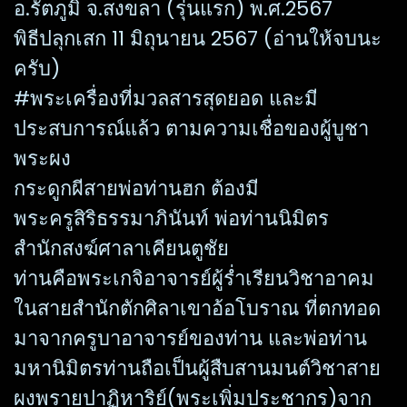
อ.รัตภูมิ จ.สงขลา (รุ่นแรก) พ.ศ.2567
พิธีปลุกเสก 11 มิถุนายน 2567 (อ่านให้จบนะ
ครับ)
#พระเครื่องที่มวลสารสุดยอด และมี
ประสบการณ์แล้ว ตามความเชื่อของผู้บูชา
พระผง
กระดูกผีสายพ่อท่านฮก ต้องมี
พระครูสิริธรรมาภินันท์ พ่อท่านนิมิตร
สำนักสงฆ์ศาลาเคียนตูชัย
ท่านคือพระเกจิอาจารย์ผู้ร่ำเรียนวิชาอาคม
ในสายสำนักตักศิลาเขาอ้อโบราณ ที่ตกทอด
มาจากครูบาอาจารย์ของท่าน และพ่อท่าน
มหานิมิตรท่านถือเป็นผู้สืบสานมนต์วิชาสาย
ผงพรายปาฏิหาริย์(พระเพิ่มประชากร)จาก