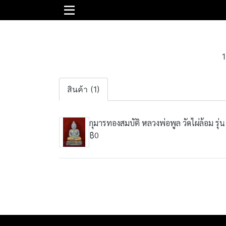
1
สินค้า (1)
กุมารทองสมบัติ​ หลวงพ่อพูล วัดไผ่​ล้อม​ รุ่น
฿0