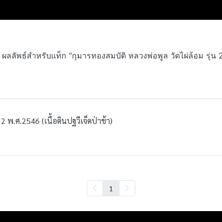
 ผลลัพธ์สำหรับแท็ก "กุมารทองสมบัติ​ หลวงพ่อพูล วัดไผ่​ล้อม​ รุ่น 
 2 พ.ศ.2546 (เนื้อดินปฐวี​เจ็ดป่าช้า)
1