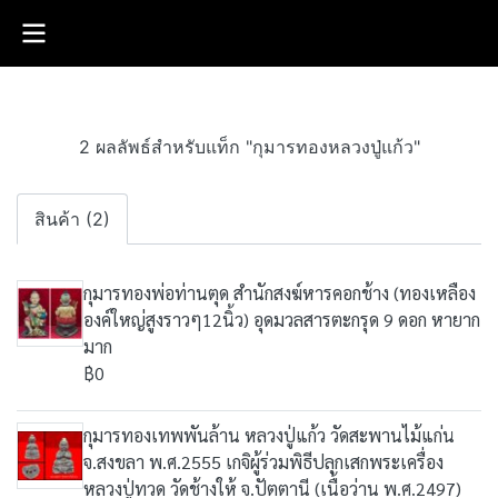
2 ผลลัพธ์สำหรับแท็ก "กุมารทองหลวงปู่แก้ว"
สินค้า (2)
กุมารทองพ่อท่านตุด สำนักสงฆ์หารคอกช้าง (ทองเหลือง
องค์ใหญ่สูงราวๆ12นิ้ว) อุดมวลสารตะกรุด 9 ดอก หายาก
มาก
฿0
กุมารทองเทพพันล้าน หลวงปู่แก้ว วัด​สะพาน​ไม้แก่น​
จ.สงขลา พ.ศ.2555 เกจิผู้ร่วมพิธีปลุกเสกพระเครื่อง
หลวงปู่ทวด​ วัด​ช้าง​ให้ จ.ปัตตานี​ (เนื้อว่าน พ.ศ.2497)​