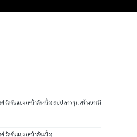
​คัน​แยง​ (หน้าตัก4นิ้ว) ส​ปป​ ลาว​ รุ่น สร้างบารมี​
วัด​คัน​แยง​ (หน้าตัก4นิ้ว)