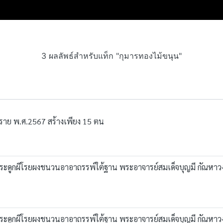
3 ผลลัพธ์สำหรับแท็ก "กุมารทองไม้ขนุน"
พราย พ.ศ.2567 สร้างเพียง 15 ตน
กผีโรยผงชนวนอาอาถรรพ์​ใต้ฐาน พระอาจาร​ย์สมเด็จ​บุญ​มี​ กัณ​หา​วงศ์​ วัด
ูกผีโรยผงชนวนอาอาถรรพ์​ใต้ฐาน พระอาจาร​ย์สมเด็จ​บุญ​มี​ กัณ​หา​วงศ์​ 