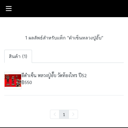
1 ผลลัพธ์สำหรับแท็ก "ดำเซ็นหลวงปู่อั๊บ​"
สินค้า (1)
อีดำเซ็น หลวงปู่​อั๊บ​ วัด​ท้อง​ไทร​ ปี​52​
฿550
1