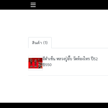
สินค้า (1)
อีดำเซ็น หลวงปู่​อั๊บ​ วัด​ท้อง​ไทร​ ปี​52​
฿550