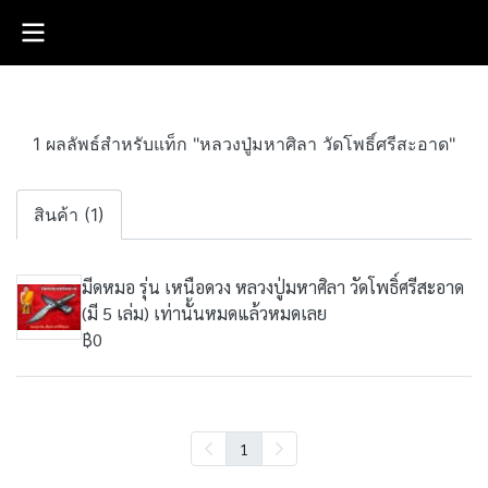
1 ผลลัพธ์สำหรับแท็ก "หลวงปู่มหา​ศิลา​ วัดโพธิ์​ศรี​สะอาด​"
สินค้า (1)
มีดหมอ รุ่น เหนือดวง หลวงปู่มหา​ศิลา​ วัดโพธิ์​ศรี​สะอาด​
(มี 5 เล่ม) เท่านั้นหมดแล้วหมดเลย
฿0
1